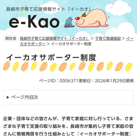
ペ
メ
長崎市子育て応援情報サイト「イーカオ」
ー
ニ
ジ
ュ
の
ー
先
を
頭
飛
現在地
長崎市子育て応援情報サイト「イーカオ」
>
子育て関連施設
>
イー
で
ば
カオサポーター
>
イーカオサポーター制度
す。
し
本
て
イーカオサポーター制度
文
本
文
へ
ページID：0006371
更新日：2026年1月29日更新
ページ内目次
企業・団体などの皆さんが、子育て家庭に対し行っている、さま
ざまな子育て支援の取り組みを、長崎市が集約し子育て家庭の皆
さんに情報発信を行う仕組みとして『イーカオサポーター制度』