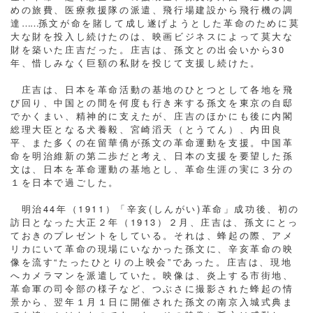
めの旅費、医療救援隊の派遣、飛行場建設から飛行機の調
達
……
孫文が命を賭して成し遂げようとした革命のために莫
大な財を投入し続けたのは、映画ビジネスによって莫大な
財を築いた庄吉だった。庄吉は、孫文との出会いから30
年、惜しみなく巨額の私財を投じて支援し続けた。
庄吉は、日本を革命活動の基地のひとつとして各地を飛
び回り、中国との間を何度も行き来する孫文を東京の自邸
でかくまい、精神的に支えたが、庄吉のほかにも後に内閣
総理大臣となる犬養毅、宮崎滔天（とうてん）、内田良
平、また多くの在留華僑が孫文の革命運動を支援。中国革
命を明治維新の第二歩だと考え、日本の支援を要望した孫
文は、日本を革命運動の基地とし、革命生涯の実に３分の
１を日本で過ごした。
明治44年（1911）「辛亥(しんがい)革命」成功後、初の
訪日となった大正２年（1913）２月、庄吉は、孫文にとっ
ておきのプレゼントをしている。それは、蜂起の際、アメ
リカにいて革命の現場にいなかった孫文に、辛亥革命の映
像を流す“たったひとりの上映会”であった。庄吉は、現地
へカメラマンを派遣していた。映像は、炎上する市街地、
革命軍の司令部の様子など、つぶさに撮影された蜂起の情
景から、翌年１月１日に開催された孫文の南京入城式典ま