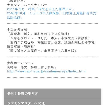
【関連記事】
ナガジン！バックナンバー
2011年 9月 特集「孫文を支えた梅屋庄吉」
2004年10月 ミュージアム探検隊「旧香港上海銀行長崎支
店記念館」
主な参考文献
『革命家 孫文』藤村久雄（中央公論社）
『革命をプロデュースした日本人』小坂文乃（講談社）
『盟約ニテ成セル 梅屋庄吉と孫文』読売新聞社西部本社
編集室編（海鳥社）
『国父孫文と梅屋庄吉』車田譲治（六興出版）
参考ホームページ
長崎県「孫文 梅屋庄吉と長崎」
http://www.tabinaga.jp/sonbunumeya/index.html
発見！長崎の歩き方
ジゲモンマスターへの道