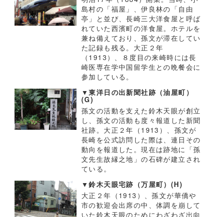
島村の「福屋」、伊良林の「自由
亭」と並び、長崎三大洋食屋と呼ば
れていた西濱町の洋食屋。ホテルを
兼ね備えており、孫文が滞在してい
た記録も残る。大正２年
（1913）、８度目の来崎時には長
崎医専在学中国留学生との晩餐会に
参加している。
▼東洋日の出新聞社跡（油屋町）
(G)
孫文の活動を支えた鈴木天眼が創立
し、孫文の活動も度々報道した新聞
社跡。大正２年（1913）、孫文が
長崎を公式訪問した際は、連日その
動向を報道した。現在は跡地に「孫
文先生故縁之地」の石碑が建立され
ている。
▼鈴木天眼宅跡（万屋町）(H)
大正２年（1913）、孫文が華僑や
市の歓迎会出席の中、体調を崩して
いた鈴木天眼のためにわざわざ出向