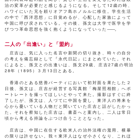
治の変革が必要だと感じるようになる。そして12歳の時、
ハワイにいた兄を頼りオアフ島ホノルルに移住。学生生活
の中で「西洋思想」に目覚めるが、心配した家族によって
中国に呼び戻されている。その後、孫文は大学で医学を学
びつつ革命思想を強く抱くようになっていった
――
。
二人の「出逢い」と「盟約」
庄吉は、気に入った名言や新聞の切り抜き、時々の自分
の考えを備忘録として『永代日記』にまとめていた。それ
によると、孫文との出逢いは、孫文29歳、庄吉27歳の明治
28年（1895）３月13日とある。
香港のとある慈善パーティにおいて初対面を果たした２
日後、孫文は、庄吉が経営する写真館「梅屋照相館」へポ
ートレートを撮ってほしいとやって来た。撮影はすぐに終
了したが、孫文は、人づてに中国を愛し、東洋人の将来を
心から憂いている人物だと聞いていた庄吉と話がしたかっ
た。それを察知した庄吉は、書斎へと案内し、二人は常日
頃から考える持論をぶつけ合うこととなった。
庄吉は、中国に在住する欧米人の治外法権の濫用、横暴
の限りは許せない。我々東洋人はなぜ小さくなり、これほ