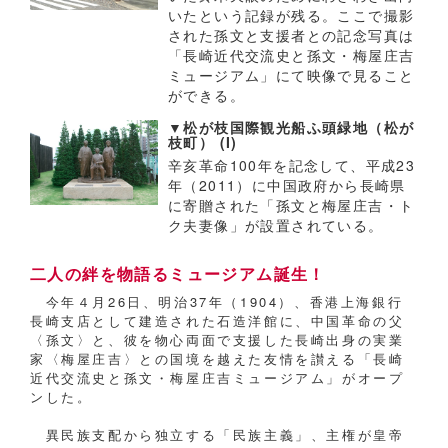
いたという記録が残る。ここで撮影
された孫文と支援者との記念写真は
「長崎近代交流史と孫文・梅屋庄吉
ミュージアム」にて映像で見ること
ができる。
▼松が枝国際観光船ふ頭緑地（松が
枝町） (I)
辛亥革命100年を記念して、平成23
年（2011）に中国政府から長崎県
に寄贈された「孫文と梅屋庄吉・ト
ク夫妻像」が設置されている。
二人の絆を物語るミュージアム誕生！
今年４月26日、明治37年（1904）、香港上海銀行
長崎支店として建造された石造洋館に、中国革命の父
〈孫文〉と、彼を物心両面で支援した長崎出身の実業
家〈梅屋庄吉〉との国境を越えた友情を讃える「長崎
近代交流史と孫文・梅屋庄吉ミュージアム」がオープ
ンした。
異民族支配から独立する「民族主義」、主権が皇帝