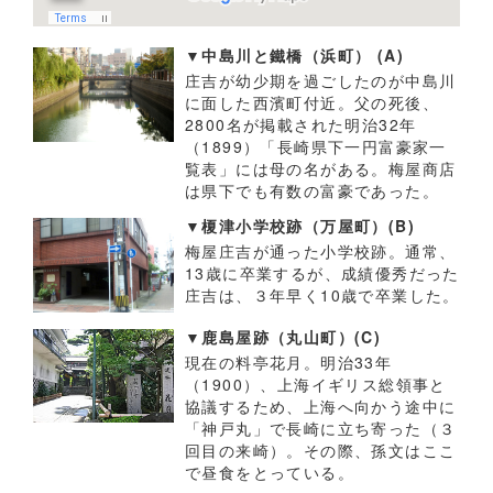
▼中島川と鐵橋（浜町） (A)
庄吉が幼少期を過ごしたのが中島川
に面した西濱町付近。父の死後、
2800名が掲載された明治32年
（1899）「長崎県下一円富豪家一
覧表」には母の名がある。梅屋商店
は県下でも有数の富豪であった。
▼榎津小学校跡（万屋町）(B)
梅屋庄吉が通った小学校跡。通常、
13歳に卒業するが、成績優秀だった
庄吉は、３年早く10歳で卒業した。
▼鹿島屋跡（丸山町）(C)
現在の料亭花月。明治33年
（1900）、上海イギリス総領事と
協議するため、上海へ向かう途中に
「神戸丸」で長崎に立ち寄った（３
回目の来崎）。その際、孫文はここ
で昼食をとっている。