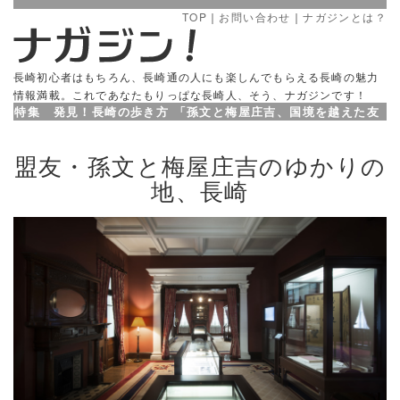
TOP
｜
お問い合わせ
｜
ナガジンとは？
長崎初心者はもちろん、長崎通の人にも楽しんでもらえる長崎の魅力
情報満載。これであなたもりっぱな長崎人、そう、ナガジンです！
特集 発見！長崎の歩き方 「孫文と梅屋庄吉、国境を越えた友
情」
盟友・孫文と梅屋庄吉のゆかりの
地、長崎