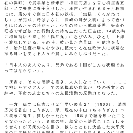
在の浜町）で貿易業と精米所「梅屋商店」を営む梅屋吉五
郎・ノブ夫妻に養子入りした。庄吉が生まれる３ヶ月程前
には、店のすぐ側に日本初の鉄橋、「鐵橋（くろがねば
し）」が完成。時はまさに、長崎の町が文明によって色づ
きはじめたその時だった。少年の頃から成績優秀、好奇心
旺盛でずば抜けた行動力の持ち主だった庄吉は、14歳の時
に梅屋商店の持ち船「鶴江丸」に忍び込み、ひとり、上海
へ渡航している。その時、彼が見た光景は、租借地を広
げ、治外法権の場をむやみに拡大する在住欧米人に横暴な
振る舞いを受ける人々の貧しい暮らしぶりだった。
「日本人の友人であり、兄弟である中国がこんな状態であ
ってはならない」。
庄吉は、そんな感情を抱き、大人になっていく
――
。ここ
で抱いたアジア人としての危機感や自覚が、後の孫文との
絆や、革命の志士たちへの支援活動の原動力となった。
一方、孫文は庄吉より２年早い慶応２年（1866）、清国
広東省香山（こうざん）県、現在の中山（ちゅうざん）市
の農家に誕生。貧しかったため、15歳まで靴を履いたこと
がなかったという。９歳の頃、叔父から洪秀全（こうしゅ
うぜん）が民衆の心を掴み、彼らとともに決起した太平天
国の武装蜂起の話を聞き、貧しい生活を変えるためには政