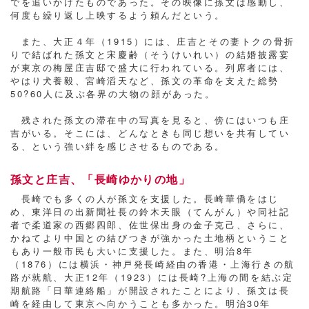
でを追いかけたものであった。その映像に孫文は感動し、
何度も繰り返し上映するよう頼んだという。
また、大正４年（1915）には、庄吉とその妻トクの骨折
りで結ばれた孫文と宋慶齢（そうけいれい）の結婚披露宴
が東京の梅屋庄吉邸で盛大に行われている。列席者には、
やはり犬養毅、宮崎滔天など、孫文の革命を支えた総勢
50?60人に及ぶ各界の大物の顔があった。
残された孫文の滞在中の写真を見ると、傍にはいつも庄
吉がいる。そこには、どんなときも同じ想いを共有してい
る、という強い絆を感じさせるものである。
孫文と庄吉、「長崎ゆかりの地」
長崎でも多くの人が孫文を支援した。長崎華僑をはじ
め、東洋日の出新聞社長の鈴木天眼（てんがん）や同社記
者で柔道家の西郷四郎、佐世保出身の金子克己、さらに、
かねてより中国との結びつきが強かった土地柄ということ
もあり一般市民も大いに支援した。また、明治8年
（1876）には横浜・神戸発長崎経由の香港・上海行きの航
路が就航、大正12年（1923）には長崎?上海の間を結ぶ定
期航路「日華連絡船」が開設されたことにより、孫文は長
崎を経由して東京へ向かうことも多かった。明治30年