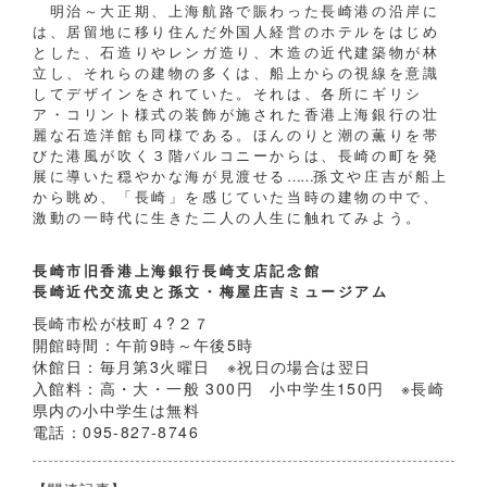
明治～大正期、上海航路で賑わった長崎港の沿岸に
は、居留地に移り住んだ外国人経営のホテルをはじめ
とした、石造りやレンガ造り、木造の近代建築物が林
立し、それらの建物の多くは、船上からの視線を意識
してデザインをされていた。それは、各所にギリシ
ア・コリント様式の装飾が施された香港上海銀行の壮
麗な石造洋館も同様である。ほんのりと潮の薫りを帯
びた港風が吹く３階バルコニーからは、長崎の町を発
展に導いた穏やかな海が見渡せる
……
孫文や庄吉が船上
から眺め、「長崎」を感じていた当時の建物の中で、
激動の一時代に生きた二人の人生に触れてみよう。
長崎市旧香港上海銀行長崎支店記念館
長崎近代交流史と孫文・梅屋庄吉ミュージアム
長崎市松が枝町４?２７
開館時間：午前9時～午後5時
休館日：毎月第3火曜日 ※祝日の場合は翌日
入館料：高・大・一般 300円 小中学生150円 ※長崎
県内の小中学生は無料
電話：095-827-8746