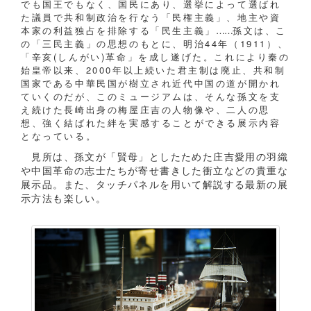
でも国王でもなく、国民にあり、選挙によって選ばれ
た議員で共和制政治を行なう「民権主義」、地主や資
本家の利益独占を排除する「民生主義」
……
孫文は、こ
の「三民主義」の思想のもとに、明治44年（1911）、
「辛亥(しんがい)革命」を成し遂げた。これにより秦の
始皇帝以来、2000年以上続いた君主制は廃止、共和制
国家である中華民国が樹立され近代中国の道が開かれ
ていくのだが、このミュージアムは、そんな孫文を支
え続けた長崎出身の梅屋庄吉の人物像や、二人の思
想、強く結ばれた絆を実感することができる展示内容
となっている。
見所は、孫文が「賢母」としたためた庄吉愛用の羽織
や中国革命の志士たちが寄せ書きした衝立などの貴重な
展示品。また、タッチパネルを用いて解説する最新の展
示方法も楽しい。