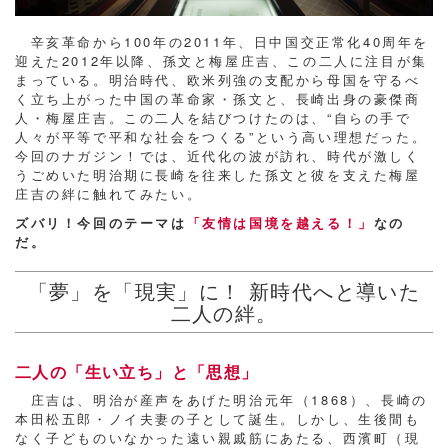
辛亥革命から100年の2011年、日中国交正常化40周年を
迎えた2012年以降、孫文と梅屋庄吉、この二人に注目が集
まっている。明治時代、欧米列強の支配から母国を守るべ
く立ち上がった中国の革命家・孫文と、長崎出身の豪傑商
人・梅屋庄吉。この二人を結びつけたのは、“自らの手で
人々が平等で平和な社会をつくる”という高い理想だった。
今回のナガジン！では、近代化の波が訪れ、時代が激しく
うごめいた明治期に長崎を往来した孫文と彼を支えた梅屋
庄吉の絆に触れてみたい。
ズバリ！今回のテーマは
「友情は国境を越える！」
なの
だ。
「夢」を「現実」に！ 新時代へと導いた
二人の絆。
二人の「生い立ち」と「思想」
庄吉は、明治が産声をあげた明治元年（1868）、長崎の
本田松五郎・ノイ夫妻の子として誕生。しかし、生後間も
なく子どものいなかった遠い親戚筋にあたる、西濱町（現