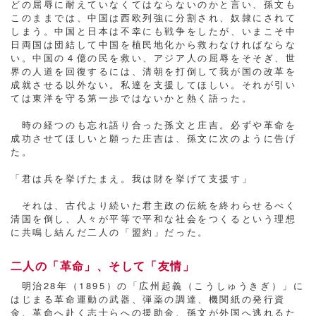
どの屈辱に耐えていなくてはならないのかと言い、孫文も
このままでは、中国は西欧列強に分割され、奴隷にされて
しまう。中国と日本は不幸にも戦争をしたが、いまこそ中
日両国は団結して中国を植民地化から救わなければならな
い。中国の４億の民を救い、アジア人の屈辱をそそぎ、世
界の人道を回復するには、清朝を打倒して我が国の改革を
成就させる以外ない。私達を支援してほしい。それが引い
ては東洋を守る第一歩ではないかと熱く語った。
時の経つのも忘れ語り合った孫文と庄吉。必ずや革命を
成功させてほしいと願った庄吉は、孫文に次のように告げ
た。
「君は兵を挙げたまえ。我は財を挙げて支援す」
それは、古代より続いた君主政の伝統を終わらせるべく
清国を倒し、人々が平等で平和な社会をつくるという理想
に共鳴し結んだ二人の「盟約」だった。
二人の「革命」、そして「友情」
明治28年（1895）の「広州起義（こうしゅうきぎ）」に
はじまる革命運動の武器、弾薬の調達、機関紙の発行資
金、革命へ赴く志士らへの援助金、孫文が外国へ逃れるた