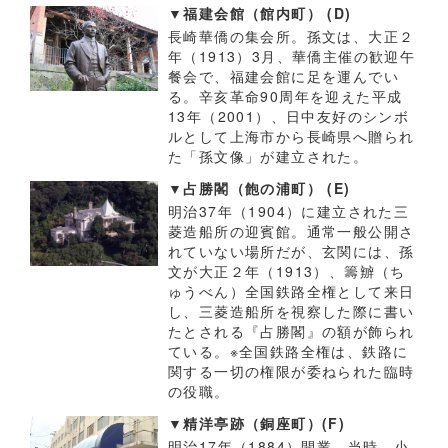
▼福建会館（館内町） (D)
長崎華僑の集会所。孫文は、大正２
年（1913）3月、華僑主催の歓迎午
餐会で、福建会館に足を運んでい
る。辛亥革命90周年を迎えた平成
13年（2001）、日中友好のシンボ
ルとして上海市から長崎県へ贈られ
た「孫文像」が建立された。
▼占勝閣（飽の浦町） (E)
明治37年（1904）に建立された三
菱造船所の迎賓館。通常一般公開さ
れていない場所だが、玄関には、孫
文が大正２年（1913）、籌辧（ち
ゅうべん）全国鉄路全権として来日
し、三菱造船所を視察した際に書い
たとされる『占勝閣』の額が飾られ
ている。※全国鉄路全権は、鉄路に
関する一切の権限が委ねられた臨時
の役職。
▼精洋亭跡（銅座町）(F)
明治17年（1884）開業。当時、小