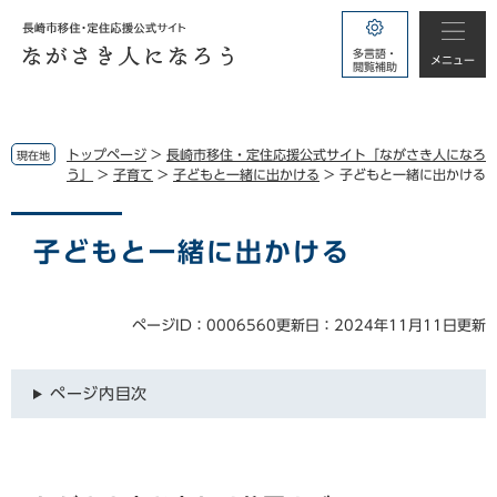
ペ
メ
ー
ニ
多言語・
ジ
ュ
メニュー
閲覧補助
の
ー
先
を
頭
飛
で
ば
トップページ
>
長崎市移住・定住応援公式サイト「ながさき人になろ
現在地
す。
し
う」
>
子育て
>
子どもと一緒に出かける
>
子どもと一緒に出かける
て
本
本
文
文
子どもと一緒に出かける
へ
ページID：0006560
更新日：2024年11月11日更新
ページ内目次