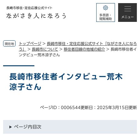
ペ
メ
ー
ニ
多言語・
ジ
ュ
メニュー
閲覧補助
の
ー
先
を
頭
飛
で
ば
トップページ
>
長崎市移住・定住応援公式サイト「ながさき人になろ
現在地
す。
し
う」
>
長崎市について
>
移住者目線の地域の紹介
>
長崎市移住者イ
ンタビュー荒木涼子さん
て
本
本
文
文
長崎市移住者インタビュー荒木
へ
涼子さん
ページID：0006544
更新日：2025年3月15日更新
ページ内目次