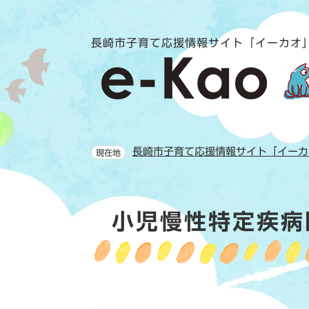
ペ
メ
ー
ニ
ジ
ュ
長崎市子育て応援情報サイト「イーカオ
の
ー
先
を
頭
飛
で
ば
す。
し
て
長崎市子育て応援情報サイト「イーカ
現在地
本
文
へ
本
小児慢性特定疾病
文