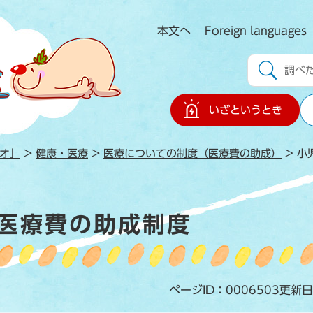
本文へ
Foreign languages
」
いざというとき
オ」
>
健康・医療
>
医療についての制度（医療費の助成）
>
小
医療費の助成制度
ページID：0006503
更新日