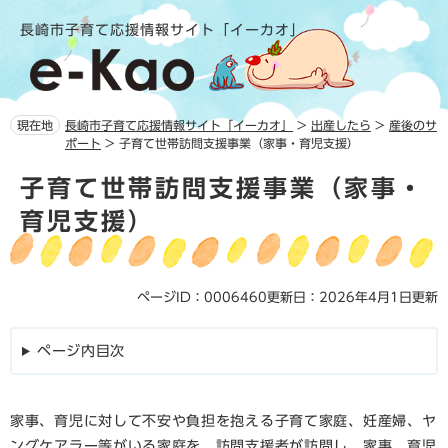
ペ
メ
長崎市子育て応援情報サイト「イーカオ」
ー
ニ
ジ
ュ
の
ー
先
を
頭
飛
現在地
長崎市子育て応援情報サイト「イーカオ」
>
出産したら
>
産後のサ
で
ば
ポート
>
子育て世帯訪問支援事業（家事・育児支援）
す。
し
本
て
子育て世帯訪問支援事業（家事・
文
本
育児支援）
文
へ
ページID：0006460
更新日：2026年4月1日更新
ページ内目次
家事、育児に対して不安や負担を抱える子育て家庭、妊産婦、ヤ
ングケアラー等がいる家庭を、訪問支援者が訪問し、家事、育児