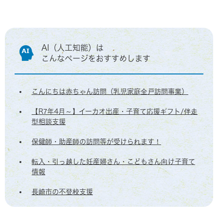
AI（人工知能）は
こんなページをおすすめします
こんにちは赤ちゃん訪問（乳児家庭全戸訪問事業）
【R7年4月～】イーカオ出産・子育て応援ギフト/伴走
型相談支援
保健師・助産師の訪問等が受けられます！
転入・引っ越した妊産婦さん・こどもさん向け子育て
情報
長崎市の不登校支援