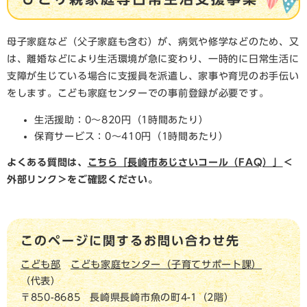
母子家庭など（父子家庭も含む）が、病気や修学などのため、又
は、離婚などにより生活環境が急に変わり、一時的に日常生活に
支障が生じている場合に支援員を派遣し、家事や育児のお手伝い
をします。こども家庭センターでの事前登録が必要です。
生活援助：0～820円（1時間あたり）
保育サービス：0～410円（1時間あたり）
よくある質問は、
こちら「長崎市あじさいコール（FAQ）」
＜
外部リンク＞
をご確認ください。
このページに関するお問い合わせ先
こども部
こども家庭センター（子育てサポート課）
代表
〒850-8685
長崎県長崎市魚の町4-1（2階）