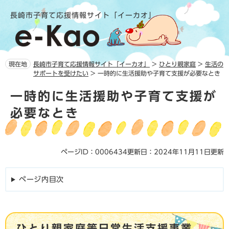
ペ
メ
長崎市子育て応援情報サイト「イーカオ」
ー
ニ
ジ
ュ
の
ー
先
を
頭
飛
現在地
長崎市子育て応援情報サイト「イーカオ」
>
ひとり親家庭
>
生活の
で
ば
サポートを受けたい
>
一時的に生活援助や子育て支援が必要なとき
す。
し
本
て
一時的に生活援助や子育て支援が
文
本
必要なとき
文
へ
ページID：0006434
更新日：2024年11月11日更新
ページ内目次
ひとり親家庭等日常生活支援事業