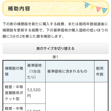
補助内容
下の表の補聴器を新たに購入する経費、または耐用年数経過後に
補聴器を更新する経費で、下の基準価格か購入価格の低いほうの
額に3分の2を乗じた額を補助します。
表のサイズを切り替える
表1
基準価格
補聴器の種
耐用
（1台当
基準価格に含まれるもの
類
年数
たり）
軽度・中等
53,500
度難聴用ポ
円
ケット型
軽度・中等