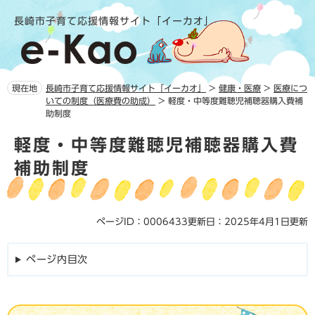
ペ
メ
長崎市子育て応援情報サイト「イーカオ」
ー
ニ
ジ
ュ
の
ー
先
を
頭
飛
現在地
長崎市子育て応援情報サイト「イーカオ」
>
健康・医療
>
医療につ
で
ば
いての制度（医療費の助成）
>
軽度・中等度難聴児補聴器購入費補
す。
し
助制度
て
本
本
軽度・中等度難聴児補聴器購入費
文
文
補助制度
へ
ページID：0006433
更新日：2025年4月1日更新
ページ内目次