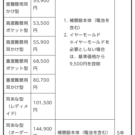
55,900
度難聴用耳
円
かけ型
補聴器本体（電池を
高度難聴用
53,500
含む）
ポケット型
円
イヤーモールド
高度難聴用
55,900
※イヤーモールドを
耳かけ型
円
必要としない場合
は、基準価格から
重度難聴用
68,500
9,500円を控除
ポケット型
円
重度難聴用
80,700
耳かけ型
円
耳あな型
101,500
（レディメ
円
イド）
耳あな型
144,900
（オーダー
補聴器本体（電池を含む）
5年