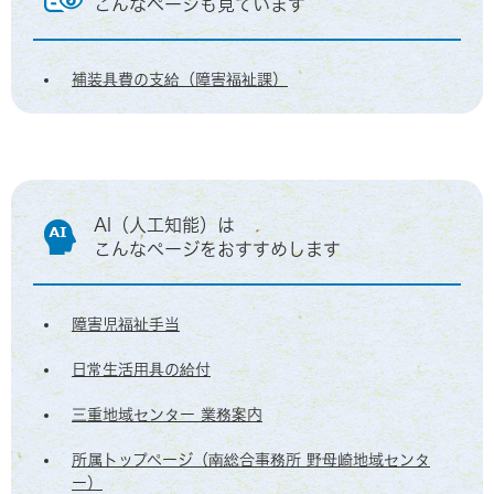
こんなページも見ています
補装具費の支給（障害福祉課）
AI（人工知能）は
こんなページをおすすめします
障害児福祉手当
日常生活用具の給付
三重地域センター 業務案内
所属トップページ（南総合事務所 野母崎地域センタ
ー）