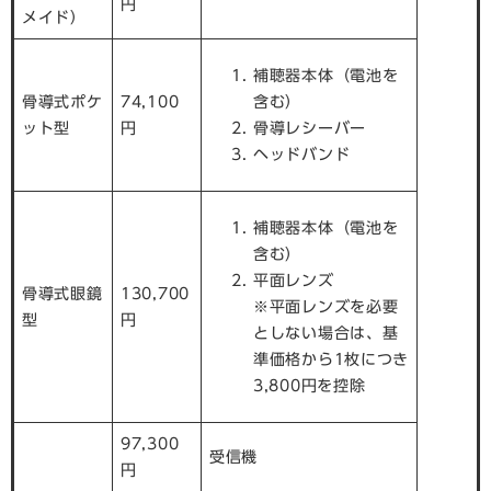
円
メイド）
補聴器本体（電池を
骨導式ポケ
74,100
含む）
ット型
円
骨導レシーバー
ヘッドバンド
補聴器本体（電池を
含む）
平面レンズ
骨導式眼鏡
130,700
※平面レンズを必要
型
円
としない場合は、基
準価格から1枚につき
3,800円を控除
97,300
受信機
円