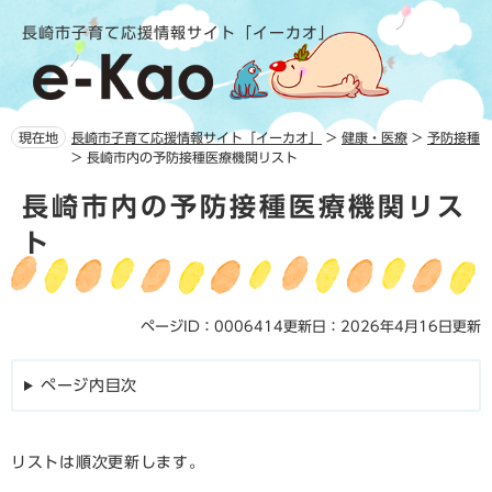
ペ
メ
長崎市子育て応援情報サイト「イーカオ」
ー
ニ
ジ
ュ
の
ー
先
を
頭
飛
現在地
長崎市子育て応援情報サイト「イーカオ」
>
健康・医療
>
予防接種
で
ば
>
長崎市内の予防接種医療機関リスト
す。
し
本
て
長崎市内の予防接種医療機関リス
文
本
ト
文
へ
ページID：0006414
更新日：2026年4月16日更新
ページ内目次
リストは順次更新します。