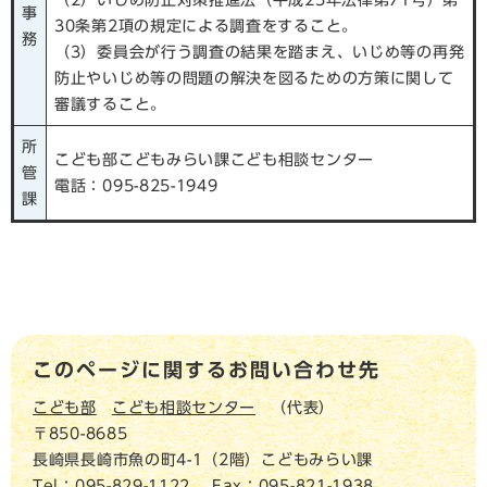
（2）いじめ防止対策推進法（平成25年法律第71号）第
事
30条第2項の規定による調査をすること。
務
（3）委員会が行う調査の結果を踏まえ、いじめ等の再発
防止やいじめ等の問題の解決を図るための方策に関して
審議すること。
所
こども部こどもみらい課こども相談センター
管
電話：095-825-1949
課
このページに関するお問い合わせ先
こども部
こども相談センター
代表
〒850-8685
長崎県長崎市魚の町4-1（2階）こどもみらい課
Tel：095-829-1122
Fax：095-821-1938