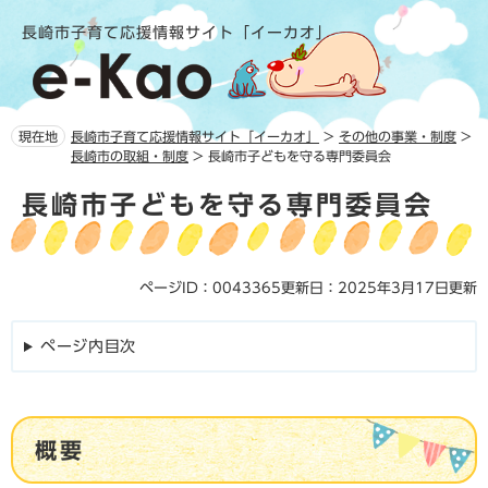
ペ
メ
長崎市子育て応援情報サイト「イーカオ」
ー
ニ
ジ
ュ
の
ー
先
を
頭
飛
現在地
長崎市子育て応援情報サイト「イーカオ」
>
その他の事業・制度
>
で
ば
長崎市の取組・制度
>
長崎市子どもを守る専門委員会
す。
し
本
て
長崎市子どもを守る専門委員会
文
本
文
へ
ページID：0043365
更新日：2025年3月17日更新
ページ内目次
概要