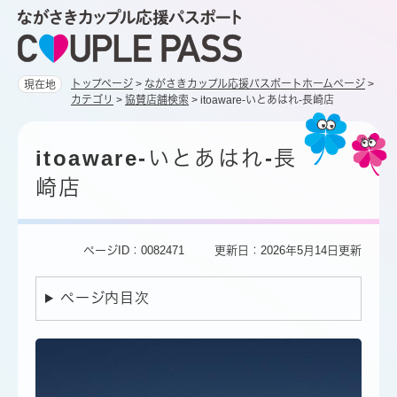
ペ
メ
ー
ニ
ジ
ュ
の
ー
トップページ
>
ながさきカップル応援パスポートホームページ
>
現在地
先
を
カテゴリ
>
協賛店舗検索
>
itoaware-いとあはれ-長崎店
頭
飛
本
で
ば
文
itoaware-いとあはれ-長
す。
し
て
崎店
本
文
へ
ページID：0082471
更新日：2026年5月14日更新
ページ内目次