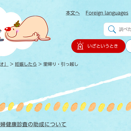
本文へ
Foreign languages
」
いざというとき
オ」
>
妊娠したら
>
里帰り・引っ越し
産婦健康診査の助成について