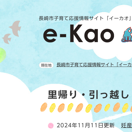
ペ
メ
ー
ニ
ジ
ュ
長崎市子育て応援情報サイト「イーカオ
の
ー
先
を
頭
飛
で
ば
す。
し
て
長崎市子育て応援情報サイト「イーカ
現在地
本
文
へ
本
里帰り・引っ越し
文
2024年11月11日更新
妊