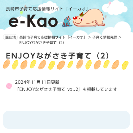
ペ
メ
長崎市子育て応援情報サイト「イーカオ」
ー
ニ
ジ
ュ
の
ー
先
を
頭
飛
現在地
長崎市子育て応援情報サイト「イーカオ」
>
子育て情報発信
>
で
ば
ENJOYながさき子育て（2）
す。
し
本
て
ENJOYながさき子育て（2）
文
本
文
へ
2024年11月11日更新
「ENJOYながさき子育て vol.2」を掲載しています