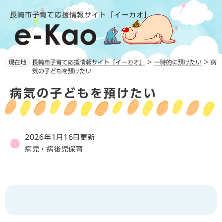
ペ
メ
長崎市子育て応援情報サイト「イーカオ」
ー
ニ
ジ
ュ
の
ー
先
を
頭
飛
現在地
長崎市子育て応援情報サイト「イーカオ」
>
一時的に預けたい
>
病
で
ば
気の子どもを預けたい
す。
し
本
て
病気の子どもを預けたい
文
本
文
へ
2026年1月16日更新
病児・病後児保育