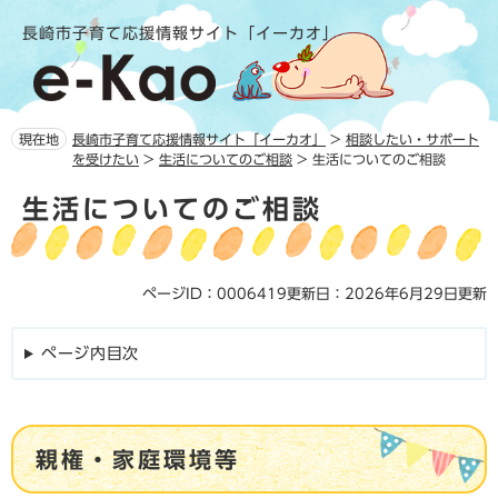
ペ
メ
長崎市子育て応援情報サイト「イーカオ」
ー
ニ
ジ
ュ
の
ー
先
を
頭
飛
現在地
長崎市子育て応援情報サイト「イーカオ」
>
相談したい・サポート
で
ば
を受けたい
>
生活についてのご相談
>
生活についてのご相談
す。
し
本
て
生活についてのご相談
文
本
文
へ
ページID：0006419
更新日：2026年6月29日更新
ページ内目次
親権・家庭環境等