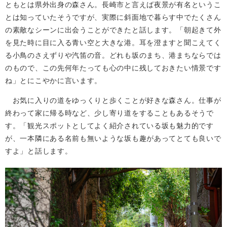
ともとは県外出身の森さん。長崎市と言えば夜景が有名というこ
とは知っていたそうですが、実際に斜面地で暮らす中でたくさん
の素敵なシーンに出会うことができたと話します。「朝起きて外
を見た時に目に入る青い空と大きな港。耳を澄ますと聞こえてく
る小鳥のさえずりや汽笛の音。どれも坂のまち、港まちならでは
のもので、この先何年たっても心の中に残しておきたい情景です
ね」とにこやかに言います。
お気に入りの道をゆっくりと歩くことが好きな森さん。仕事が
終わって家に帰る時など、少し寄り道をすることもあるそうで
す。「観光スポットとしてよく紹介されている坂も魅力的です
が、一本隣にある名前も無いような坂も趣があってとても良いで
すよ」と話します。