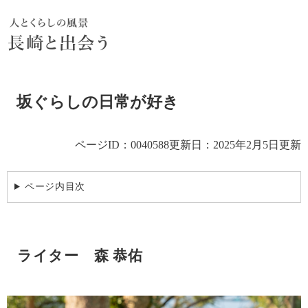
ペ
メ
ー
ニ
ジ
ュ
の
ー
先
を
頭
飛
本
で
ば
坂ぐらしの日常が好き
文
す。
し
て
本
ページID：0040588
更新日：2025年2月5日更新
文
へ
ページ内目次
ライター 森 恭佑