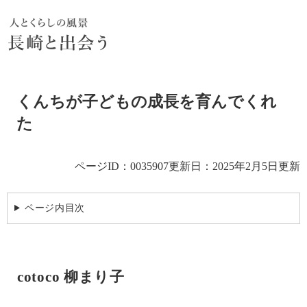
ペ
メ
ー
ニ
ジ
ュ
の
ー
先
を
頭
飛
本
で
ば
くんちが子どもの成長を育んでくれ
文
す。
し
た
て
本
文
へ
ページID：0035907
更新日：2025年2月5日更新
ページ内目次
cotoco 柳まり子