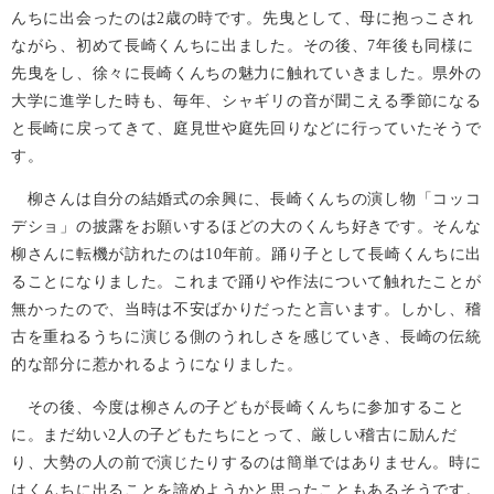
んちに出会ったのは2歳の時です。先曳として、母に抱っこされ
ながら、初めて長崎くんちに出ました。その後、7年後も同様に
先曳をし、徐々に長崎くんちの魅力に触れていきました。県外の
大学に進学した時も、毎年、シャギリの音が聞こえる季節になる
と長崎に戻ってきて、庭見世や庭先回りなどに行っていたそうで
す。
柳さんは自分の結婚式の余興に、長崎くんちの演し物「コッコ
デショ」の披露をお願いするほどの大のくんち好きです。そんな
柳さんに転機が訪れたのは10年前。踊り子として長崎くんちに出
ることになりました。これまで踊りや作法について触れたことが
無かったので、当時は不安ばかりだったと言います。しかし、稽
古を重ねるうちに演じる側のうれしさを感じていき、長崎の伝統
的な部分に惹かれるようになりました。
その後、今度は柳さんの子どもが長崎くんちに参加すること
に。まだ幼い2人の子どもたちにとって、厳しい稽古に励んだ
り、大勢の人の前で演じたりするのは簡単ではありません。時に
はくんちに出ることを諦めようかと思ったこともあるそうです。