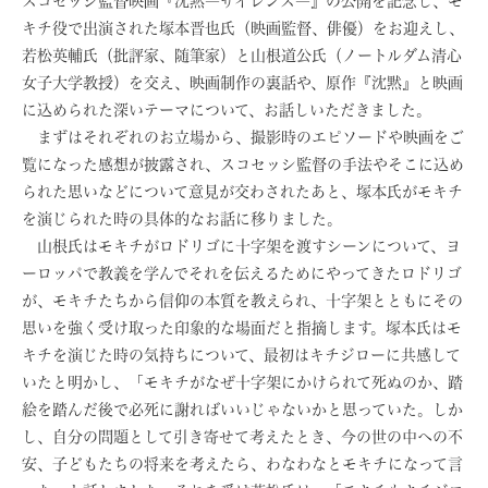
スコセッシ監督映画『沈黙―サイレンス―』の公開を記念し、モ
キチ役で出演された塚本晋也氏（映画監督、俳優）をお迎えし、
若松英輔氏（批評家、随筆家）と山根道公氏（ノートルダム清心
女子大学教授）を交え、映画制作の裏話や、原作『沈黙』と映画
に込められた深いテーマについて、お話しいただきました。
まずはそれぞれのお立場から、撮影時のエピソードや映画をご
覧になった感想が披露され、スコセッシ監督の手法やそこに込め
られた思いなどについて意見が交わされたあと、塚本氏がモキチ
を演じられた時の具体的なお話に移りました。
山根氏はモキチがロドリゴに十字架を渡すシーンについて、ヨ
ーロッパで教義を学んでそれを伝えるためにやってきたロドリゴ
が、モキチたちから信仰の本質を教えられ、十字架とともにその
思いを強く受け取った印象的な場面だと指摘します。塚本氏はモ
キチを演じた時の気持ちについて、最初はキチジローに共感して
いたと明かし、「モキチがなぜ十字架にかけられて死ぬのか、踏
絵を踏んだ後で必死に謝ればいいじゃないかと思っていた。しか
し、自分の問題として引き寄せて考えたとき、今の世の中への不
安、子どもたちの将来を考えたら、わなわなとモキチになって言