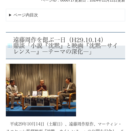
ページID：0006717
更新日：2024年11月11日更新
ページ内目次
遠藤周作を偲ぶ一日（H29.10.14）
鼎談「小説『沈黙』と映画『沈黙―サイ
レンス―』―テーマの深化―」
平成29年10月14日（土曜日）、遠藤周作原作、マーティン・