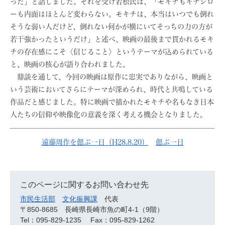
った」と話しました。それを受け若松氏は、「モキチもキチジロ
ーも内面はほとんど変わらない。モキチは、本当はいつでも倒れ
そうな弱い人だけど、倒れない何かが横にいてそっちの力の方が
若干強かったというだけ」と述べ、映画の最後まで貫かれるモキ
チの存在感にこそ〈信じること〉というテーマが込められている
と、映画の核心が語り合われました。
鼎談を通して、今回の映画は原作に忠実でありながら、映画と
いう芸術においてさらにテーマが深められ、時代と共鳴している
作品だと感じました。特に映画で描かれたモキチや名もなき日本
人たちの信仰や映像化の意義を深く考える機会となりました。
遠藤周作を偲ぶ一日（H28.8.20）
偲ぶ一日
このページに関するお問い合わせ先
市民生活部
文化振興課
代表
〒850-8685
長崎県長崎市魚の町4-1（9階）
Tel：095-829-1235
Fax：095-829-1262