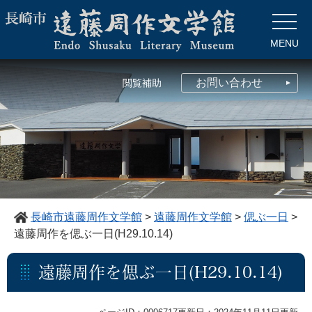
ペ
メ
ー
ニ
ジ
ュ
MENU
の
ー
先
を
頭
飛
お問い合わせ
閲覧補助
で
ば
す。
し
て
本
文
へ
長崎市遠藤周作文学館
>
遠藤周作文学館
>
偲ぶ一日
>
遠藤周作を偲ぶ一日(H29.10.14)
本
遠藤周作を偲ぶ一日(H29.10.14)
文