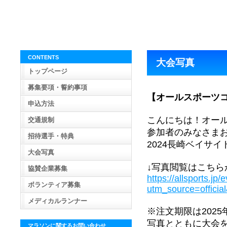
CONTENTS
大会写真
トップページ
募集要項・誓約事項
【オールスポーツ
申込方法
こんにちは！オー
交通規制
参加者のみなさま
招待選手・特典
2024長崎ベイサ
大会写真
↓写真閲覧はこちら
協賛企業募集
https://allsports.jp
ボランティア募集
utm_source=offici
メディカルランナー
※注文期限は2025
写真とともに大会を
マラソンに関するお問い合わせ