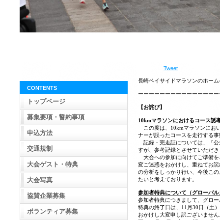
Tweet
長崎ベイサイドマラソンのホーム
CONTENTS
ーーーーーーーーーーーーーーー
トップページ
【お詫び】
募集要項・誓約事項
10kmマラソンにおけるコース誘
この度は、10kmマラソンにお
申込方法
ナーが誤ったコースを走行する事
記録・完走証については、『公
交通規制
すが、参考記録とさせていただき
大会への参加に向けてご準備を
大会ゲスト・特典
変ご迷惑をおかけし、重ねてお詫
の分析をしっかり行い、今後この
大会写真
たいと考えております。
参加者特典について（グローバル
協賛企業募集
参加者特典につきまして、グロー
特典の終了日は、11月30日（
ボランティア募集
おかけし大変申し訳ございません