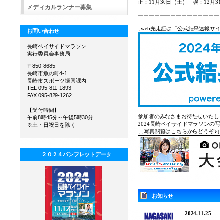
正：11月30日（土） 誤：12月3
メディカルランナー募集
ーーーーーーーーーーーーーーー
↓web完走証は「公式結果速報サ
お問い合わせ
長崎ベイサイドマラソン
実行委員会事務局
〒850-8685
長崎市魚の町4-1
長崎市スポーツ振興課内
TEL 095-811-1893
FAX 095-829-1262
【受付時間】
参加者のみなさまお待たせいたし
午前8時45分～午後5時30分
2024長崎ベイサイドマラソンの
※土・日祝日を除く
↓↓写真閲覧はこちらからどうぞ♪↓
２０２４パンフレットデータ
お知らせ
2024.11.25