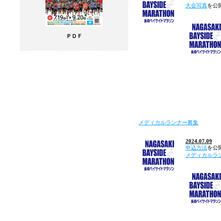
大会写真
を公
ＰＤＦ
メディカルランナー募集
2024.07.09
申込方法
を公
メディカルラ