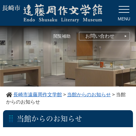
ペ
メ
ー
ニ
ジ
ュ
MENU
の
ー
先
を
頭
飛
お問い合わせ
閲覧補助
で
ば
す。
し
て
本
文
へ
長崎市遠藤周作文学館
>
当館からのお知らせ
>
当館
からのお知らせ
本
当館からのお知らせ
文