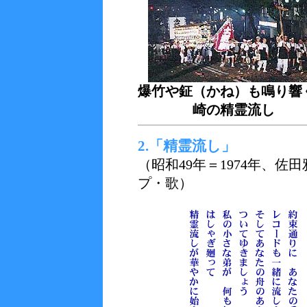
爆竹や鉦（かね）も鳴り響
崎の精霊流し
2.「精霊流し」
（昭和49年＝1974年、
プ・歌）