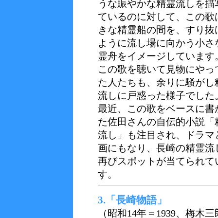
うな賑やかな精霊流しを描
ているのに対して、この歌
きな精霊船の間を、すり抜
ように流し場に向かう小さ
霊舟をイメージしています
この歌を聴いて見物にやっ
た人たちも、余りに騒がし
流しに戸惑った様子でした
最近、この歌をベースに書
た佐田さんの自伝的小説「
流し」も注目され、ドラマ
画にもなり、長崎の精霊流
再びスポットが当てられて
す。
3.「長崎物語」
（昭和14年＝1939、梅