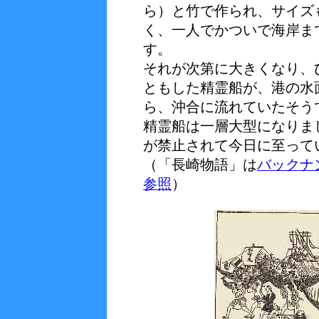
ら）と竹で作られ、サイズ
く、一人でかついで海岸ま
す。
それが次第に大きくなり、
ともした精霊船が、港の水
ら、沖合に流れていたそう
精霊船は一層大型になりま
が禁止されて今日に至って
（「長崎物語」は
バックナ
参照
）