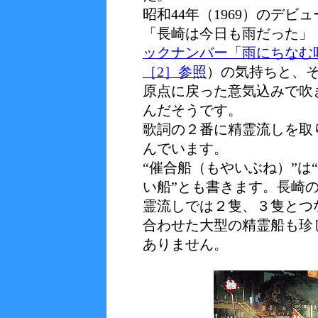
昭和44年（1969）のデビ
「長崎は今日も雨だった」
ックナンバー「雨にちなむ
［2］参照
）の気持ちと、
原点に戻った意気込みで吹
んだそうです。
歌詞の２番に精霊流しを取
んでいます。
“催合船（もやいぶね）”は
い船”とも書きます。長崎
霊流しでは２隻、３隻とつ
合わせた大型の精霊船も珍
ありません。