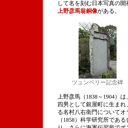
して名を刻む日本写真の開
上野彦馬翁銅像
がある。
ツュンベリー記念碑
上野彦馬（1838～1904
四男として銀屋町に生まれ
る名村八右衛門についてオ
（1858）科学研究所であ
り、さらに海軍伝習所でポ