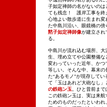
子如定禅師の名がないのは
ても残念！ 護岸工事を終
心地よい散歩道に生まれ変
た中島川沿い、眼鏡橋の傍
黙子如定禅師像
が建立され
る。
中島川が流れ込む場所、大
生、埋め立てや公園整備な
変わっていった近年、かつ
等しい。そんな中、幕末の
た“あるモノ”が現存して
て「玉はあれど大砲なし」
の鉄砲ン玉
。ひと昔前まで
この鉄砲ン玉は、実は来航
ためのものだったといわれ、