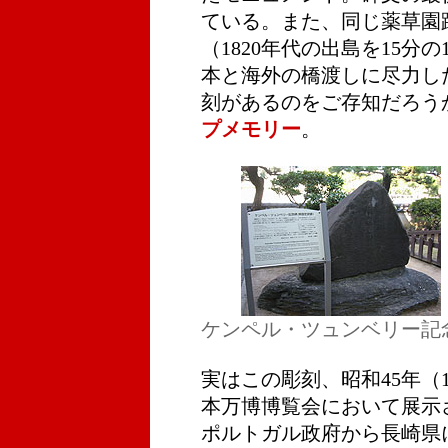
ている。また、同じ薬草園
（1820年代の出島を15分
本と海外の橋渡しに尽力し
刻があるのをご存知だろう
プメモリー
。
ケンペル・ツュンベリー記
実はこの彫刻、昭和45年（
本万博博覧会において展示
ポルトガル政府から長崎県