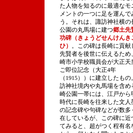
た人物を知るのに最適なモ
メントの一つに足を運んで
う。それは、諏訪神社横の
公園の丸馬場に建つ
郷土先
功碑（きょうどせんけんき
ひ）
。この碑は長崎に貢献
先賢者を後世に伝えるため
崎市小学校職員会が大正天
ご即位記念（大正4年
（1915））に建立したもの
訪神社境内や丸馬場を含め
崎公園一帯には、江戸から
時代に長崎を往来した文人
の記念碑や句碑などが数多
在しているが、この碑に近
てみると、超がつく程有名