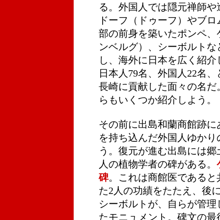
る。外国人では隠元禅師や
ドーフ（ドゥーフ）やブロ
部の前身を築いたポンペ、
ンベルグ）、シーボルトな
し、海外に日本を広く紹介
日本人79名、外国人22名
長崎に貢献した面々の名だ
らもいくつか紹介しよう。
その前に出島和蘭商館跡に
を持ち込んだ外国人ゆかり
う。復元が進む出島には郷
人の植物学者の碑がある。
碑
。これは商館医であると
た2人の功績をたたえ、後
シーボルトが、自らが管理
たモニュメント。碑文の最