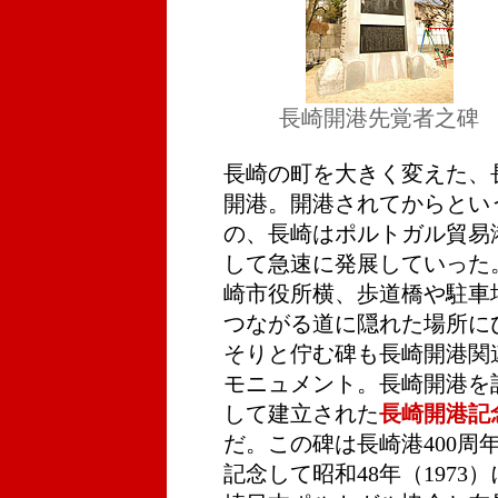
長崎開港先覚者之碑
長崎の町を大きく変えた、
開港。開港されてからとい
の、長崎はポルトガル貿易
して急速に発展していった
崎市役所横、歩道橋や駐車
つながる道に隠れた場所に
そりと佇む碑も長崎開港関
モニュメント。長崎開港を
して建立された
長崎開港記
だ。この碑は長崎港400周
記念して昭和48年（1973