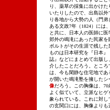
り、薬草の採集に出かけた
いたりしたので、出島以外
り各地から大勢の人（門弟
ある文政7年（1824）に
と共に、日本人の医師に医
郊外の鳴滝にあった民家を
ボルトがその生涯で残した
ものは日本研究を『日本』
誌』などにまとめて出版し
介したことだろう。ところ
は、今も閑静な住宅地であ
が開いた鳴滝塾を擁したシ
像
だろう。この胸像は、7
よく似ていて、立派なヒゲ
象られている。これに対し
の玄関口には、胸像よりも