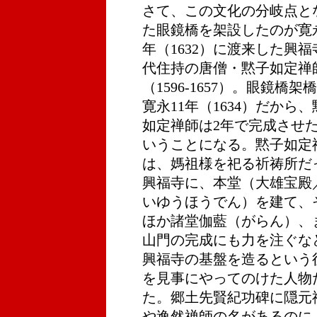
さて、この文化の分岐点と
た眼鏡橋を架設したのが寛
年（1632）に渡来した興福
代住持の唐僧・黙子如定禅
（1596-1657）。眼鏡橋架
寛永11年（1634）だから
如定禅師は2年で完成させ
いうことになる。黙子如定
は、媽祖様を祀る祈祷所だ
興福寺に、本堂（大雄宝殿
いゆうほうでん）を建て、
ほか諸堂伽藍（がらん）、
山門の完成にも力を注ぐな
興福寺の基盤を造るという
を見事にやってのけた人物
た。郷土先賢紀功碑に隠元
や逸然禅師の名があるのに