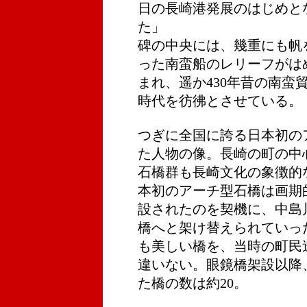
日の長崎港発展のはじめと
た」
碑の中央には、幾重にも帆
った南蛮船のレリーフがは
まれ、遥か430年昔の南蛮
時代を彷彿とさせている
。
つぎに全国に誇る日本初の
た人物の像。長崎の町の中
石橋群も長崎文化の象徴的
本初のアーチ型石橋は画期
設されたのを契機に、中島
橋へと架け替えられていっ
も美しい橋を、当時の町民
違いない。眼鏡橋架設以降、
た橋の数は約20。