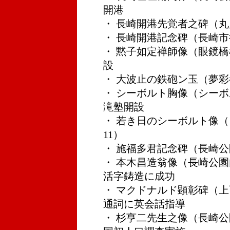
開港
・ 長崎開港先覚者之碑（丸川
・ 長崎開港記念碑（長崎市役
・ 黙子如定禅師像（眼鏡橋横 
設
・ 大波止の鉄砲ン玉（夢彩都横
・ シーボルト胸像（シーボルト
滝塾開設
・ 若き日のシーボルト像（
11）
・ 施福多君記念碑（長崎公園入
・ 本木昌造翁像（長崎公園内 
活字鋳造に成功
・ マクドナルド顕彰碑（上西山
通詞に英会話指導
・ 杉亨二先生之像（長崎公園入