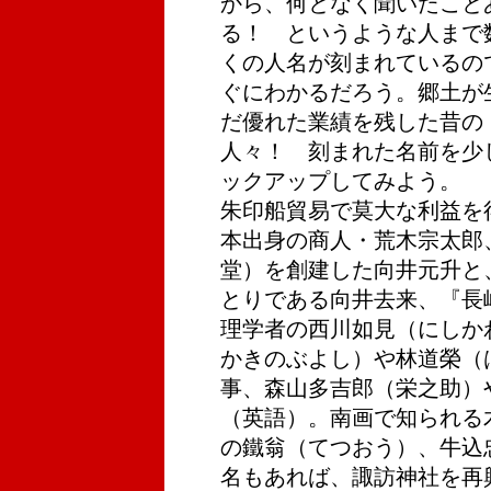
から、何となく聞いたこと
る！ というような人まで
くの人名が刻まれているの
ぐにわかるだろう。郷土が
だ優れた業績を残した昔の
人々！ 刻まれた名前を少
ックアップしてみよう。
朱印船貿易で莫大な利益を
本出身の商人・荒木宗太郎
堂）を創建した向井元升と
とりである向井去来、『長
理学者の西川如見（にしか
かきのぶよし）や林道榮（
事、森山多吉郎（栄之助）
（英語）。南画で知られる
の鐵翁（てつおう）、牛込
名もあれば、諏訪神社を再