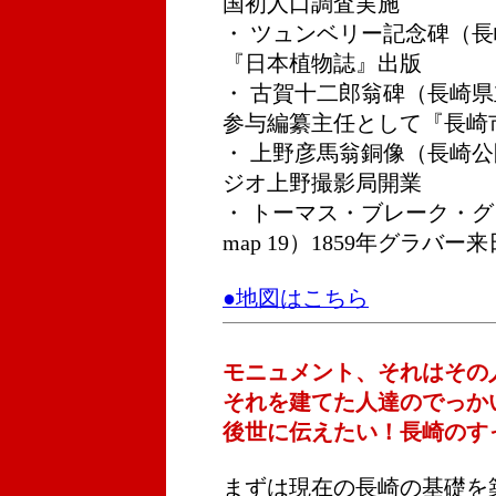
国初人口調査実施
・ ツュンベリー記念碑（長崎公
『日本植物誌』出版
・ 古賀十二郎翁碑（長崎県立図
参与編纂主任として『長崎
・ 上野彦馬翁銅像（長崎公園
ジオ上野撮影局開業
・ トーマス・ブレーク・
map 19）1859年グラバー来
●地図はこちら
モニュメント、それはその
それを建てた人達のでっか
後世に伝えたい！長崎のす
まずは現在の長崎の基礎を