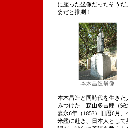
に座った坐像だったそうだ
姿だと推測！
本木昌造翁像
本木昌造と同時代を生きた
みつけた。森山多吉郎（栄
嘉永6年（1853）旧暦6
米艦に赴き、日本人として