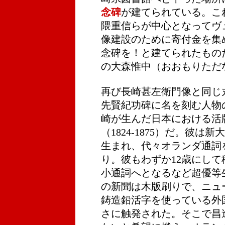
念碑
が建てられている。これ
隈重信らが中心となってヴ
像建設のために寄付金を集
念碑を！と建てられたもの
の大森惟中（おおもりただ
再び長崎甚左衛門像と同じ
先賢紀功碑に名を刻む人物
崎が生んだ日本における活
（1824-1875）だ。彼
生まれ、代々オランダ通詞
り。彼もわずか12歳にして
小通詞へとなるなど超優等
の新聞は木版刷りで、ニ
鋳造鉛活字を使っている外
さに触発された。そこで昌