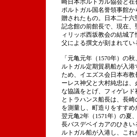
崎日本ポルトガル協会と在
ポルトガル国名誉領事館か
贈されたもの。日本二十六
記念館の前館長で、現在、
ィリッポ西坂教会の結城了
父による撰文が刻まれてい
「元亀元年（1570年）の秋
ルトガル定期貿易船が入港
ため、イエズス会日本布教
ーレス神父と大村純忠は、
な協議をとげ、フィゲレド
とトラハンス船長は、長崎
を測量し、町造りをすすめ
翌元亀2年（1571年）の夏
長バスデベイカアのひきい
ルトガル船が入港し、これ