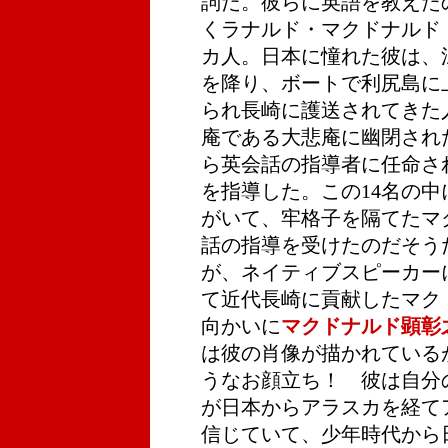
詞だ。彼らに英語を教えた
くラナルド・マクドナルド（1
カ人。日本に憧れた彼は、
を降り、ボートで利尻島に
られ長崎に護送されてきた
庵である大悲庵に幽閉され
ら英会話の指導者に任命さ
を指導した。この14名の
がいて、牢格子を隔てたマ
話の指導を受けたのだそう
が、ネイティブスピーカー
て近代長崎に貢献したマク
向かいに
マクドナルド顕彰
は彼の肖像が描かれている
うなお顔立ち！ 彼は自分
が日本からアラスカを経て
信じていて、少年時代から