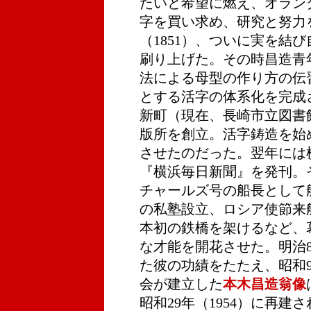
たいと希望に燃え、オラン
字を買い求め、研究と努力
（1851）、ついに実を結
刷り上げた。その時昌造青
法による母型の作り方の伝
とする活字の体系化を完成さ
新町（現在、長崎市立図書
版所を創立。活字鋳造を始
させたのだった。翌年には
『横浜毎日新聞』を発刊。
チャールズ号の船長として
の私塾設立、ロシア使節来
本初の鉄橋を架けるなど、
な才能を開花させた。明治8年
た彼の功績をたたえ、昭和9
会が建立した
本木昌造翁像
昭和29年（1954）に再