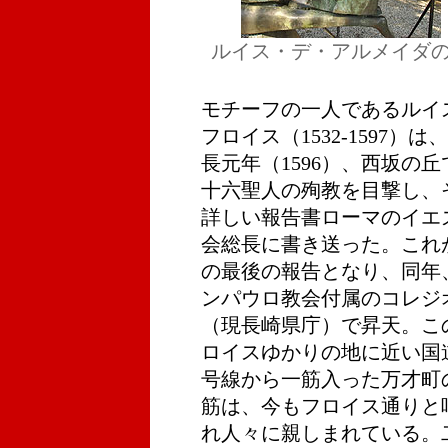
ルイス・デ・アルメイダ
モチーフの一人であるルイ
フロイス（1532-1597）は
長元年（1596）、西坂の丘
十六聖人の殉教を目撃し、
詳しい報告書ローマのイエ
会総長に書き送った。これ
の最後の報告となり、同年
ンパウロ教会付属のコレジ
（現長崎県庁）で昇天。こ
ロイスゆかりの地に近い国道
号線から一筋入った万才町
筋は、今もフロイス通りと
れ人々に親しまれている。