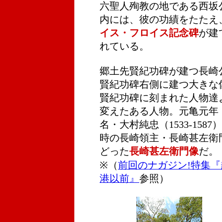
六聖人殉教の地である西坂
内には、彼の功績をたたえ
イス・フロイス記念碑
が建
れている。
郷土先賢紀功碑が建つ長崎
賢紀功碑右側に建つ大きな
賢紀功碑に刻まれた人物達
変えたある人物。元亀元年（
名・大村純忠（1533-15
時の長崎領主・長崎甚左衛門純
どった
長崎甚左衛門像
だ。
※（
前回のナガジン!特集
港以前』
参照）