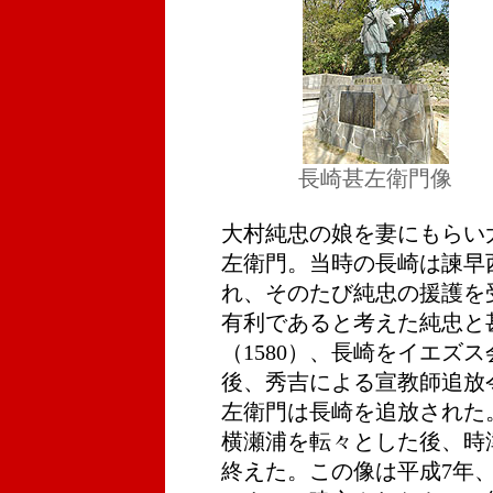
長崎甚左衛門像
大村純忠の娘を妻にもらい
左衛門。当時の長崎は諫早
れ、そのたび純忠の援護を
有利であると考えた純忠と
（1580）、長崎をイエズ
後、秀吉による宣教師追放
左衛門は長崎を追放された
横瀬浦を転々とした後、時
終えた。この像は平成7年