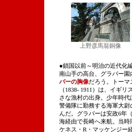
上野彦馬翁銅像
●鎖国以前～明治の近代化
南山手の高台、グラバー園
バーの胸像
だろう。トーマ
（1838- 1911）は、イ
さな漁村の出身。少年時代
警備隊に勤務する海軍大尉
んだ。グラバーは安政6年（
海経由で長崎へ来航。当時
ケネス・R・マッケンジー