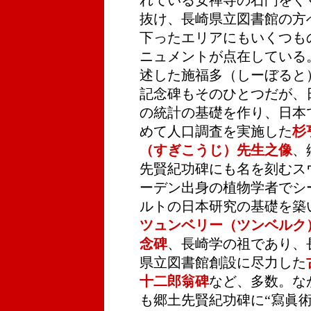
れている安禅寺の石門をく
抜け、長崎県立図書館の方
下ったエリアにもいくつも
ニュメントが点在している
述した施福多（しーぼると
記念碑もそのひとつだが、
の統計の基礎を作り、日本
めて人口調査を実施した
杉
（すぎこうじ）先生之像
、
先賢紀功碑にも名を刻むス
ーデン出身の植物学者でシ
ルトの日本研究の基礎を築
ツュンベリー（ツンベルク
念碑
、長崎学の祖であり、
県立図書館創設に尽力した
十二郎翁碑
など、多数。な
も郷土先賢紀功碑に“寫眞術