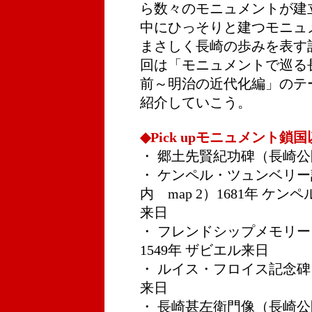
ら数々のモニュメントが建
中にひっそりと建つモニュ
まさしく長崎の歩みを表す
回は「モニュメントで巡る
前～明治の近代化編」のテ
紹介していこう。
◆Pick upモニュメント
・ 郷土先賢紀功碑（長崎公園
・ ケンペル・ツュンベリ
内 map 2）1681年 ケン
来日
・ フレンドシップメモリー（
1549年 ザビエル来日
・ ルイス・フロイス記念碑（西
来日
・ 長崎甚左衛門像（長崎公園丸