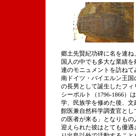
郷土先賢紀功碑に名を連ね
国人の中でも多大な業績を
連のモニュメントを訪ねてみ
南ドイツ・バイエルン王国
の長男として誕生したフィ
シーボルト（1796-186
学、民族学を修めた後、文政
館医兼自然科学調査官とし
の医者が来る」となりもの
迎えられた彼はとても優遇
り出島以外で活動すること