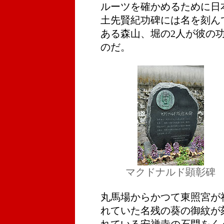
ルーツを確かめるために日
土先賢紀功碑には名を刻ん
ある森山、堀の2人が彼の
のだ。
マクドナルド顕彰碑
丸馬場からかつて東照宮が
れていた名残の葵の御紋が