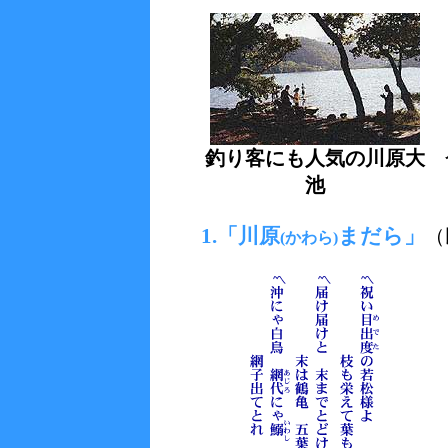
釣り客にも人気の川原大
池
1.「川原
まだら」
（
(かわら)