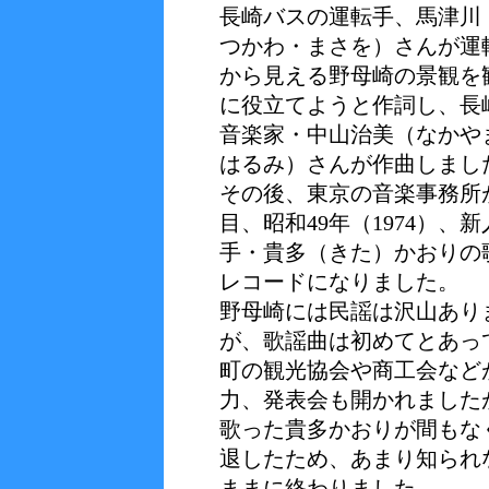
長崎バスの運転手、馬津川
つかわ・まさを）さんが運
から見える野母崎の景観を
に役立てようと作詞し、長
音楽家・中山治美（なかや
はるみ）さんが作曲しまし
その後、東京の音楽事務所
目、昭和49年（1974）、
手・貴多（きた）かおりの
レコードになりました。
野母崎には民謡は沢山あり
が、歌謡曲は初めてとあっ
町の観光協会や商工会など
力、発表会も開かれました
歌った貴多かおりが間もな
退したため、あまり知られ
ままに終わりました。