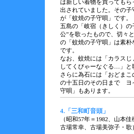
は新しい着物を買ってもら
出されていました。その子
が「蚊焼の子守唄」です。
五島の「岐宿（きしく）の
公”を歌ったもので、切々
の「蚊焼の子守唄」は素朴
です。
なお、蚊焼には「カラスじ
してくびゃーなぐる…」と
さらに為石には「おどまこ
の十五日のその日まで ヨ
守唄」もあります。
4.「三和町音頭」
（昭和57年＝1982、山
古場常幸、古場美弥子・歌