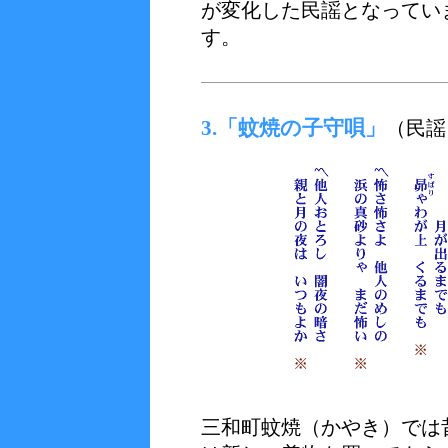
が変化した民謡となってい
す。
3.「蚊焼の子守唄」
（民謡
三和町蚊焼（かやき）では