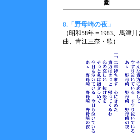
園
8.「野母崎の夜」
（昭和58年＝1983、馬津
曲、青江三奈・歌）