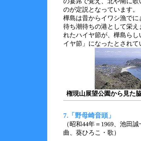
の宴席で覚え、北や南に歌
のが定説となっています。
樺島は昔からイワシ漁でに
待ち潮待ちの港として栄え
れたハイヤ節が、樺島らし
イヤ節」になったとされて
権現山展望公園から見た
7.「野母崎音頭」
（昭和44年＝1969、池
曲、葵ひろこ・歌）