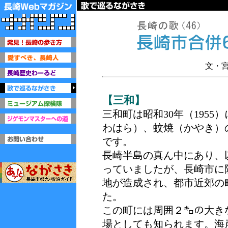
文・
【三和】
三和町は昭和30年（195
わはら）、蚊焼（かやき）
です。
長崎半島の真ん中にあり、
っていましたが、長崎市に
地が造成され、都市近郊の
た。
この町には周囲２㌔の大き
場としても知られます。海