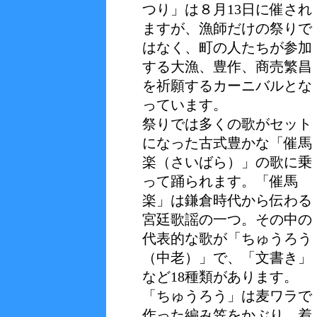
つり」は８月13日に催され
ますが、漁師だけの祭りで
はなく、町の人たちが参加
する大漁、豊作、商売繁昌
を祈願するカーニバルとな
っています。
祭りでは多くの歌がセット
になった古式豊かな「催馬
楽（さいばら）」の歌に乗
って踊られます。「催馬
楽」は鎌倉時代から伝わる
宮廷歌謡の一つ。その中の
代表的な歌が「ちゅうろう
（中老）」で、「文書き」
など18種類があります。
「ちゅうろう」は麦ワラで
作った編み笠をかぶり、着