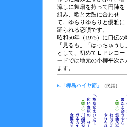
流しに舞扇を持って円陣を
組み、歌と太鼓に合わせ
て、ゆらりゆらりと優雅に
踊られる恋唄です。
昭和50年（1975）に口
「見るも」「はっちゅうし
として、初めてＬＰレコー
ードでは地元の小柳平次さ
ます。
6.「樺島ハイヤ節」
（民謡）