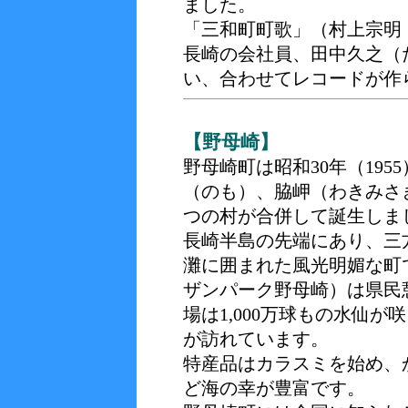
ました。
「三和町町歌」（村上宗明
長崎の会社員、田中久之（
い、合わせてレコードが作
【野母崎】
野母崎町は昭和30年（19
（のも）、脇岬（わきみさ
つの村が合併して誕生しま
長崎半島の先端にあり、三
灘に囲まれた風光明媚な町
ザンパーク野母崎）は県民
場は1,000万球もの水仙
が訪れています。
特産品はカラスミを始め、
ど海の幸が豊富です。