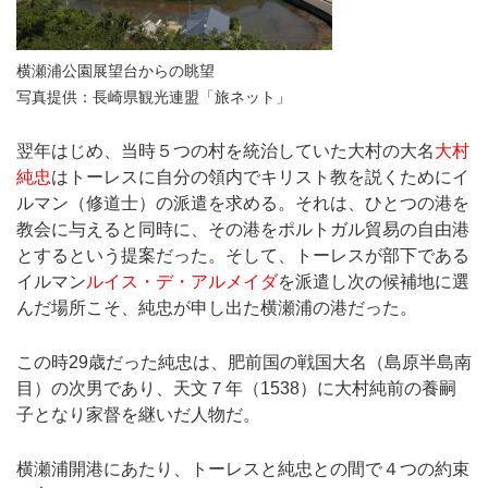
横瀬浦公園展望台からの眺望
写真提供：長崎県観光連盟「旅ネット」
翌年はじめ、当時５つの村を統治していた大村の大名
大村
純忠
はトーレスに自分の領内でキリスト教を説くためにイ
ルマン（修道士）の派遣を求める。それは、ひとつの港を
教会に与えると同時に、その港をポルトガル貿易の自由港
とするという提案だった。そして、トーレスが部下である
イルマン
ルイス・デ・アルメイダ
を派遣し次の候補地に選
んだ場所こそ、純忠が申し出た横瀬浦の港だった。
この時29歳だった純忠は、肥前国の戦国大名（島原半島南
目）の次男であり、天文７年（1538）に大村純前の養嗣
子となり家督を継いだ人物だ。
横瀬浦開港にあたり、トーレスと純忠との間で４つの約束