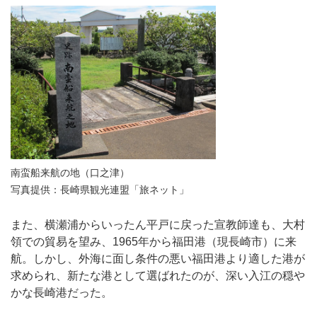
南蛮船来航の地（口之津）
写真提供：長崎県観光連盟「旅ネット」
また、横瀬浦からいったん平戸に戻った宣教師達も、大村
領での貿易を望み、1965年から福田港（現長崎市）に来
航。しかし、外海に面し条件の悪い福田港より適した港が
求められ、新たな港として選ばれたのが、深い入江の穏や
かな長崎港だった。