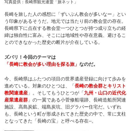
写真提供：長崎県観光連盟「旅ネット」
長崎を旅した人の感想に「ずいぶん教会が多いなー」とい
う印象があるそうだ。地元では当たり前の教会堂の存在。
長崎県下に点在する教会堂一つひとつが持つ成り立ちの経
緯は独自性に富み、そこには地域性や存在意義、避けるこ
とのできなかった歴史の断片が介在している。
ズバリ！今回のテーマは
「長崎に教会が多い理由を探る旅」
なのだ。
今、長崎県はふたつの項目の世界遺産登録に向けて歩みを
進めている。対象のひとつは、「
長崎の教会群とキリスト
教関連遺産
」。そしてもうひとつが「
九州・山口の近代化
産業遺産群
」の一翼である小菅修船場跡、長崎造船所関連
施設、高島炭鉱、端島炭坑、旧グラバー住宅だ。いずれ
も、長崎という町が形成されてきた歴史の中で、常に支柱
となってきた「長崎の宝」と呼べる存在--。