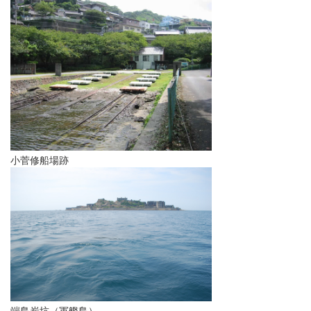
小菅修船場跡