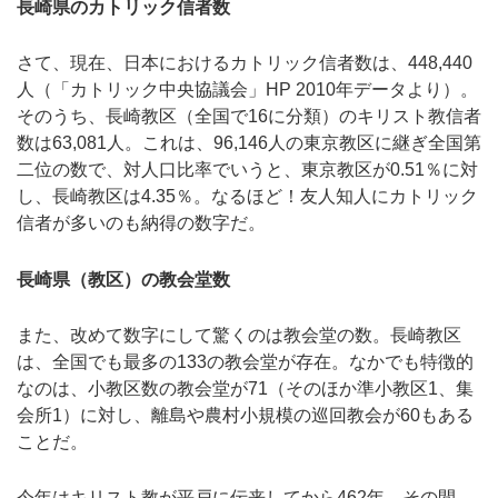
長崎県のカトリック信者数
さて、現在、日本におけるカトリック信者数は、448,440
人（「カトリック中央協議会」HP 2010年データより）。
そのうち、長崎教区（全国で16に分類）のキリスト教信者
数は63,081人。これは、96,146人の東京教区に継ぎ全国第
二位の数で、対人口比率でいうと、東京教区が0.51％に対
し、長崎教区は4.35％。なるほど！友人知人にカトリック
信者が多いのも納得の数字だ。
長崎県（教区）の教会堂数
また、改めて数字にして驚くのは教会堂の数。長崎教区
は、全国でも最多の133の教会堂が存在。なかでも特徴的
なのは、小教区数の教会堂が71（そのほか準小教区1、集
会所1）に対し、離島や農村小規模の巡回教会が60もある
ことだ。
今年はキリスト教が平戸に伝来してから462年。その間、