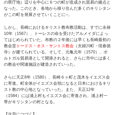
の県庁地）辺りを中心に６つの町が造成され貿易の拠点と
なった。このとき、各地から移り住んだ多くのキリシタン
がこの町を発展させていくことに--。
しかし、長崎におけるキリスト教布教活動は、すでに永禄
10年（1567）、トーレスの命を受けたアルメイダによっ
てはじめられていた。布教の２年後には早くも長崎最初の
教会堂
トードス・オス・サントス教会
（夫婦川町・現春徳
寺）が建てられている。そして、元亀元年（1570）、ポ
ルトガル貿易港として開港されると、さらに市中には多く
の教会や関連施設が建造されていった。
さらに天正8年（1580）、長崎６ヶ町と茂木をイエズス会
に寄進。町全体がイエズス会領になると日本におけるキリ
スト教の中心地となっていった。また、天正12年
（1584）には浦上村もイエズス会に寄進され、浦上村一
帯がキリシタンの村となる。
【次頁につづく】