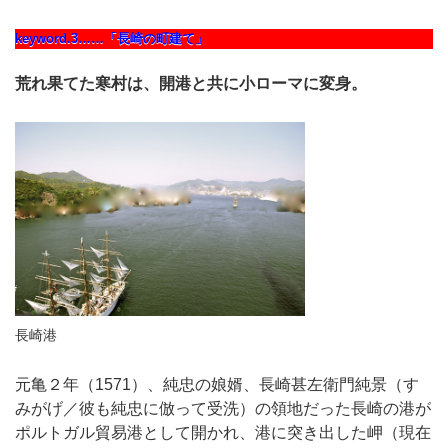
keyword.3……「長崎の町建て」
荒れ果てた寒村は、開港と共に小ローマに変身。
長崎港
元亀２年（1571）、純忠の娘婿、長崎甚左衛門純景（す
みがげ／彼も純忠に倣って受洗）の領地だった長崎の港が
ポルトガル貿易港として開かれ、港に突き出した岬（現在