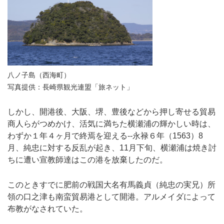
八ノ子島（西海町）
写真提供：長崎県観光連盟「旅ネット」
しかし、開港後、大阪、堺、豊後などから押し寄せる貿易
商人らがつめかけ、活気に満ちた横瀬浦の輝かしい時は、
わずか１年４ヶ月で終焉を迎える--永禄６年（1563）8
月、純忠に対する反乱が起き、11月下旬、横瀬浦は焼き討
ちに遭い宣教師達はこの港を放棄したのだ。
このときすでに肥前の戦国大名有馬義貞（純忠の実兄）所
領の口之津も南蛮貿易港として開港。アルメイダによって
布教がなされていた。