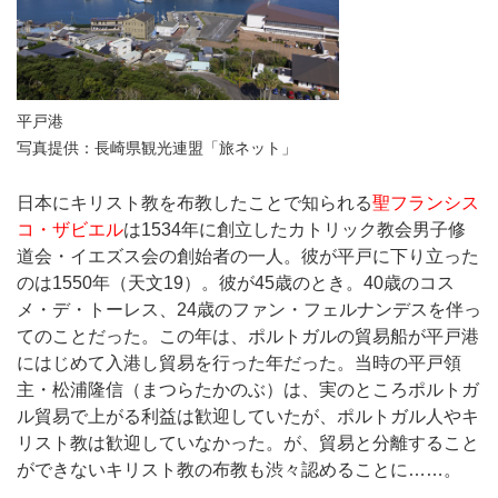
平戸港
写真提供：長崎県観光連盟「旅ネット」
日本にキリスト教を布教したことで知られる
聖フランシス
コ・ザビエル
は1534年に創立したカトリック教会男子修
道会・イエズス会の創始者の一人。彼が平戸に下り立った
のは1550年（天文19）。彼が45歳のとき。40歳のコス
メ・デ・トーレス、24歳のファン・フェルナンデスを伴っ
てのことだった。この年は、ポルトガルの貿易船が平戸港
にはじめて入港し貿易を行った年だった。当時の平戸領
主・松浦隆信（まつらたかのぶ）は、実のところポルトガ
ル貿易で上がる利益は歓迎していたが、ポルトガル人やキ
リスト教は歓迎していなかった。が、貿易と分離すること
ができないキリスト教の布教も渋々認めることに……。