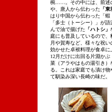
椀……。その中には、前述
や、唐人から伝わった
「東
はり中国から伝わった「蝦
「多士（トーシー）」が語
んで油で揚げた
「ハトシ」
庭にも普及しているので、
月や賀寿など、様々な祝い
効かせた卓袱料理が食卓に
12月だけに出回る片淵か
菜（アラやはもの湯引き）
る。これは家庭でも漬け物
て馴染み深い長崎の味だ。