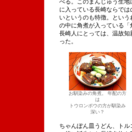
べる。このまんじゅう生地
に入っている長崎ならでは
いというのも特徴。という
の中に角煮が入っている「
長崎人にとっては、温故知
った。
お馴染みの角煮。 年配の方
は
トウロンポウの方が馴染み
深い？
ちゃんぽん皿うどん、トル