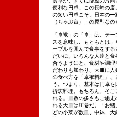
食卓が、すぐに部屋の片隅
便利な円卓。この長崎の唐
の短い円卓こそ、日本の一
（ちゃぶ台）」の原型なの
「卓袱」の「卓」は、テー
スを意味し、もともとは、
ーブルを囲んで食事をする
だいに、いろんな人達と食
合うようにと、食材や調理
だわりも加わり、大皿に人
の食べ方を「卓袱料理」、
う。つまり、基本は円卓を
折衷料理。もちろん、そこ
れる。皿数の多さもご馳走
れる大皿は圧巻だ。「お鰭
どの小菜が数皿、中鉢、大