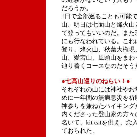
だろうか。
1日で全部巡ることも可能
山、明日は七面山と烽火山
て登ってもいいのだ。また
にも行なわれている。これ
登り、烽火山、秋葉大権現
山、愛宕山、風頭山をまわ
辿り着くコースなのだそう
●七高山巡りのねらい！●
それぞれの山には神社やお
めに一年間の無病息災を祈
神参りを兼ねたハイキング
内くださった登山家の方々
名いて、kit catを供え
ておられた。