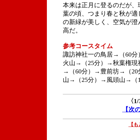
本来は正月に登るのだが、
葉の頃、つまり春と秋が適
の新緑が美しく、空気が澄
高だ。
参考コースタイム
諏訪神社一の鳥居→（60分
火山→（25分）→秋葉権現
→（60分）→豊前坊→（2
山→（25分）→風頭山→（
〈1
【次
【も