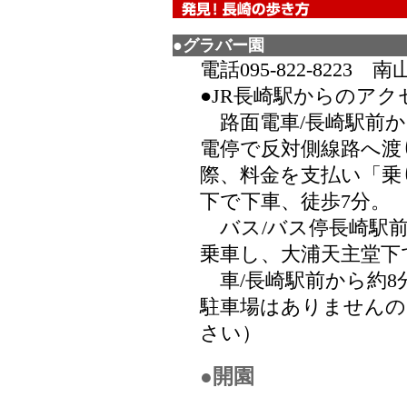
●グラバー園
電話095-822-8223 南
●JR長崎駅からのアク
路面電車/長崎駅前か
電停で反対側線路へ渡
際、料金を支払い「乗
下で下車、徒歩7分。
バス/バス停長崎駅前
乗車し、大浦天主堂下
車/長崎駅前から約8
駐車場はありませんの
さい）
●開園