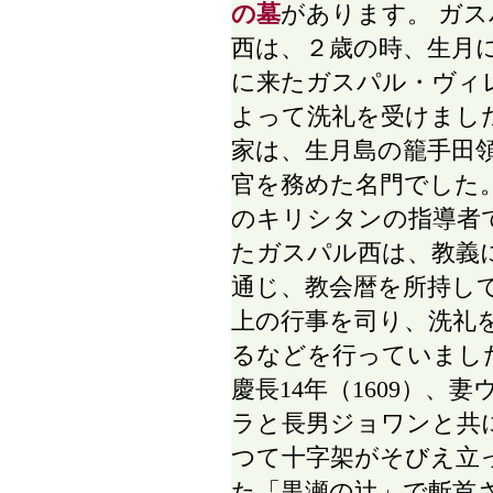
の墓
があります。 ガス
西は、２歳の時、生月
に来たガスパル・ヴィ
よって洗礼を受けまし
家は、生月島の籠手田
官を務めた名門でした
のキリシタンの指導者
たガスパル西は、教義
通じ、教会暦を所持し
上の行事を司り、洗礼
るなどを行っていまし
慶長14年（1609）、妻
ラと長男ジョワンと共
つて十字架がそびえ立
た「黒瀬の辻」で斬首