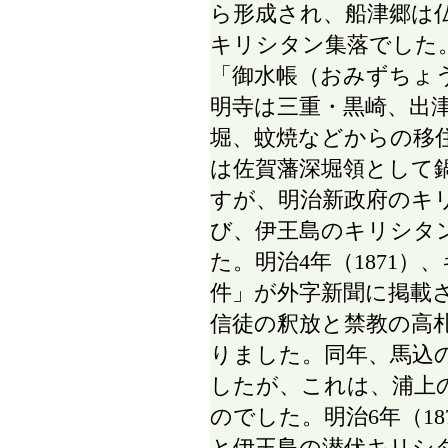
ら形成され、船津郷は
キリシタン集落でした
「御水帳（おみずちょ
明寺は三重・黒崎、出
堀、蚊焼などからの移
は佐賀藩深堀領として
すが、明治新政府のキ
び、伊王島のキリシタ
た。明治4年（1871
件」が外字新聞に掲載
信徒の釈放と禁教の高
りました。同年、馬込
したが、これは、浦上
のでした。明治6年（1
と伊王島の潜伏キリシ