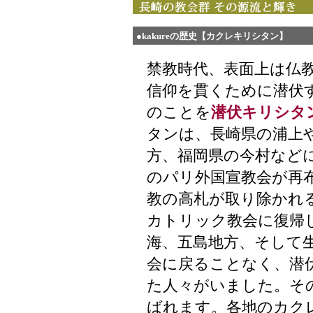
●kakureの歴史【カクレキリシタン】
禁教時代、表面上は仏
信仰を貫くために潜伏
のことを
潜伏キリシタ
タンは、長崎県の浦上
方、福岡県の今村など
のパリ外国宣教会が再布教
教の高札が取り除かれ
カトリック教会に復帰
海、五島地方、そして
会に戻ることなく、潜
た人々がいました。そ
ばれます。各地のカク