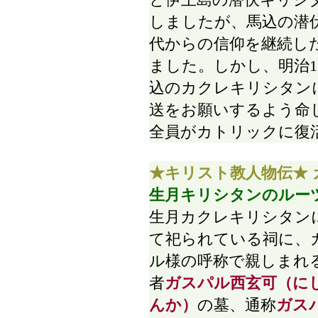
しましたが、馬込の潜
代からの信仰を継続し
ました。しかし、明治1
込のカクレキリシタン
送をお願いするよう命
全員がカトリックに復
★キリスト教人物伝★ ガス
生月キリシタンのルー
生月カクレキリシタン
て祀られている祠に、
ル様の呼称で親しまれ
者
ガスパル西玄可（に
んか）
の墓、通称
ガス