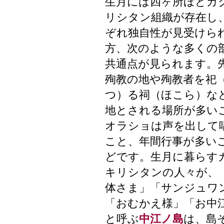
生月には四ヶ所ほどカ
リシタン組織が存在し
ぞれ独自性が見受けら
方、次のような多くの
共通点が見られます。
殉教の地や殉教者を祀
つ）る祠（ほこら）な
地とされる場所が多い
オラショは声を出して
こと、年間行事が多い
どです。生月に暮らす
キリシタンの人々が、
体さま」「サンジュワ
「おむかえ様」「お中
と呼ぶ
中江ノ島
は、島