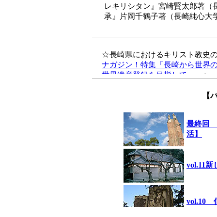
レキリシタン』宮崎賢太郎著（
承』片岡千鶴子著（長崎純心大
【