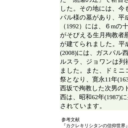
した。その地には、今
パル様の墓があり、平
（1992）には、６mの
がそびえる生月殉教者
が建てられました。平成
(2008)には、ガスパル
ルスラ、ジョワンは列
ました。また、ドミニ
祭となり、寛永11年(163
西坂で殉教した次男の
西は、昭和62年(1987)
されています。
参考文献
『カクレキリシタンの信仰世界