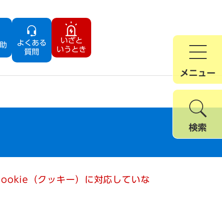
いざと
よくある
助
いうとき
質問
メニュー
検索
ookie（クッキー）に対応していな