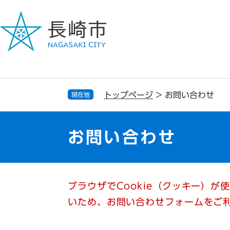
ペ
メ
ー
ニ
ジ
ュ
の
ー
先
を
頭
飛
で
ば
す
し
トップページ
>
お問い合わせ
現在地
。
て
本
文
お問い合わせ
へ
本
ブラウザでCookie（クッキー）が
文
いため、お問い合わせフォームをご