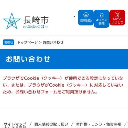
ペ
メ
ー
ニ
ジ
ュ
いざと
よくある
の
ー
閲覧補助
いうとき
質問
先
を
頭
飛
で
ば
トップページ
>
お問い合わせ
現在地
す
し
。
て
本
お問い合わせ
文
へ
本
ブラウザでCookie（クッキー）が使用できる設定になっていな
文
い、または、ブラウザがCookie（クッキー）に対応していない
ため、お問い合わせフォームをご利用頂けません。
サイトマップ
個人情報の取り扱い
著作権・リンク・免責事項