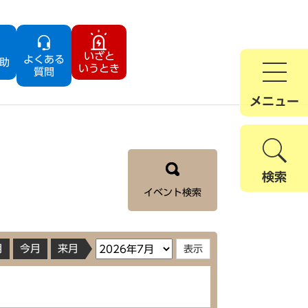
いざと
よくある
助
いうとき
質問
メニュー
検索
イベント検索
月
今月
来月