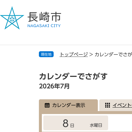
ペ
メ
ー
ニ
ジ
ュ
の
ー
先
を
頭
飛
で
ば
す
し
トップページ
>
カレンダーでさ
現在地
。
て
本
本
文
文
カレンダーでさがす
へ
2026年7月
カレンダー表示
イベント
8
水曜日
日