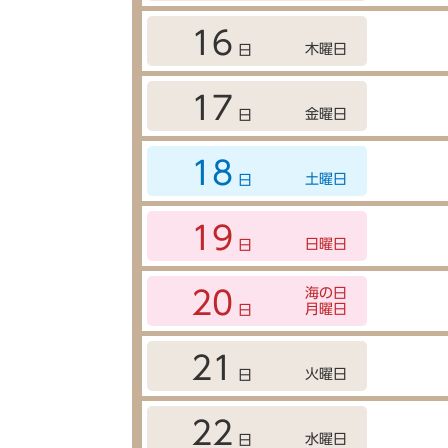
16
木曜日
日
17
金曜日
日
18
土曜日
日
19
日曜日
日
海の日
20
月曜日
日
21
火曜日
日
22
水曜日
日