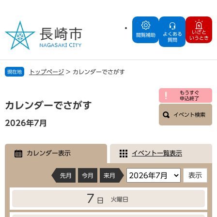
ペ
メ
ー
ニ
ジ
ュ
いざと
よくある
の
ー
閲覧補助
いうとき
質問
先
を
頭
飛
で
ば
トップページ
>
カレンダーでさがす
現在地
す
し
。
て
本
もうすぐ
本
申込終了
文
カレンダーでさがす
文
イベント検索
へ
2026年7月
カレンダー表示
イベント一覧表示
先月
今月
来月
7
火曜日
日