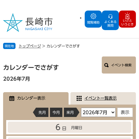
ペ
メ
ー
ニ
ジ
ュ
いざと
よくある
の
ー
閲覧補助
いうとき
質問
先
を
頭
飛
で
ば
トップページ
>
カレンダーでさがす
現在地
す
し
。
て
本
本
イベント検索
文
カレンダーでさがす
文
へ
2026年7月
カレンダー表示
イベント一覧表示
先月
今月
来月
6
月曜日
日