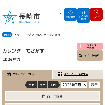
ペ
メ
ー
ニ
ジ
ュ
いざと
よくある
の
ー
閲覧補助
いうとき
質問
先
を
頭
飛
で
ば
トップページ
>
カレンダーでさがす
現在地
す
し
。
て
本
もうすぐ
本
申込終了
文
カレンダーでさがす
文
イベント検索
へ
2026年7月
カレンダー表示
イベント一覧表示
先月
今月
来月
6
月曜日
日