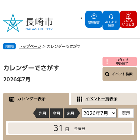
ペ
メ
ー
ニ
ジ
ュ
いざと
よくある
の
ー
閲覧補助
いうとき
質問
先
を
頭
飛
で
ば
トップページ
>
カレンダーでさがす
現在地
す
し
。
て
本
もうすぐ
本
申込終了
文
カレンダーでさがす
文
イベント検索
へ
2026年7月
カレンダー表示
イベント一覧表示
先月
今月
来月
31
金曜日
日