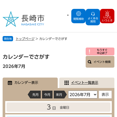
ペ
メ
ー
ニ
ジ
ュ
いざと
よくある
の
ー
閲覧補助
いうとき
質問
先
を
頭
飛
で
ば
トップページ
>
カレンダーでさがす
現在地
す
し
。
て
本
もうすぐ
本
申込終了
文
カレンダーでさがす
文
イベント検索
へ
2026年7月
カレンダー表示
イベント一覧表示
先月
今月
来月
3
金曜日
日