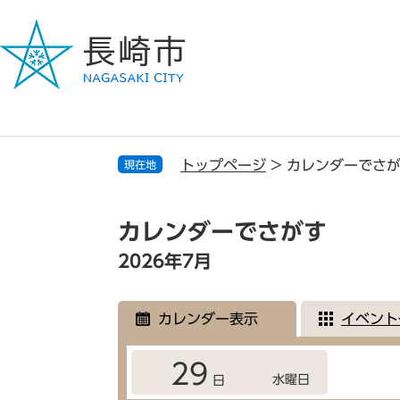
ペ
メ
ー
ニ
ジ
ュ
の
ー
先
を
頭
飛
で
ば
す
し
トップページ
>
カレンダーでさ
現在地
。
て
本
本
文
文
カレンダーでさがす
へ
2026年7月
カレンダー表示
イベント
29
水曜日
日