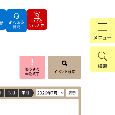
いざと
よくある
助
いうとき
質問
メニュー
検索
もうすぐ
イベント検索
申込終了
月
今月
来月