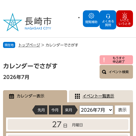
ペ
メ
ー
ニ
ジ
ュ
いざと
よくある
の
ー
閲覧補助
いうとき
質問
先
を
頭
飛
で
ば
トップページ
>
カレンダーでさがす
現在地
す
し
。
て
本
もうすぐ
本
申込終了
文
カレンダーでさがす
文
イベント検索
へ
2026年7月
カレンダー表示
イベント一覧表示
先月
今月
来月
27
月曜日
日