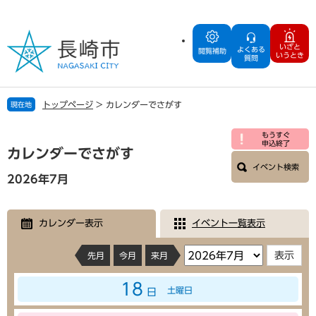
ペ
メ
ー
ニ
ジ
ュ
いざと
よくある
の
ー
閲覧補助
いうとき
質問
先
を
頭
飛
で
ば
トップページ
>
カレンダーでさがす
現在地
す
し
。
て
本
もうすぐ
本
申込終了
文
カレンダーでさがす
文
イベント検索
へ
2026年7月
カレンダー表示
イベント一覧表示
先月
今月
来月
18
土曜日
日