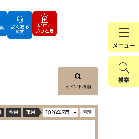
いざと
よくある
助
いうとき
質問
メニュー
検索
イベント検索
月
今月
来月