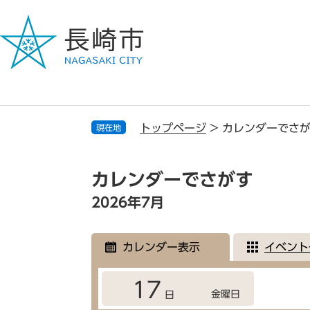
ペ
メ
ー
ニ
ジ
ュ
の
ー
先
を
頭
飛
で
ば
す
し
トップページ
>
カレンダーでさ
現在地
。
て
本
本
文
文
カレンダーでさがす
へ
2026年7月
カレンダー表示
イベント
17
金曜日
日