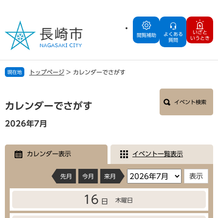
ペ
メ
ー
ニ
ジ
ュ
いざと
よくある
の
ー
閲覧補助
いうとき
質問
先
を
頭
飛
で
ば
トップページ
>
カレンダーでさがす
現在地
す
し
。
て
本
本
イベント検索
文
カレンダーでさがす
文
へ
2026年7月
カレンダー表示
イベント一覧表示
先月
今月
来月
16
木曜日
日