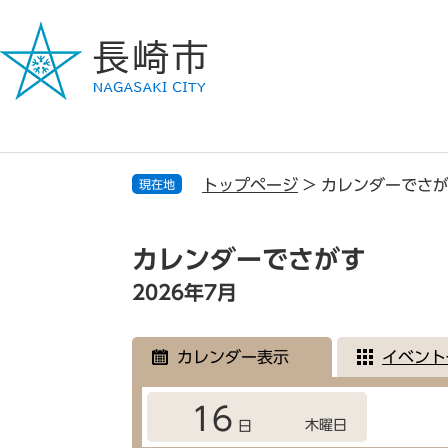
ペ
メ
ー
ニ
ジ
ュ
の
ー
先
を
頭
飛
で
ば
す
し
トップページ
>
カレンダーでさ
現在地
。
て
本
本
文
文
カレンダーでさがす
へ
2026年7月
カレンダー表示
イベント
16
木曜日
日