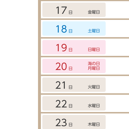
17
金曜日
日
18
土曜日
日
19
日曜日
日
海の日
20
月曜日
日
21
火曜日
日
22
水曜日
日
23
木曜日
日