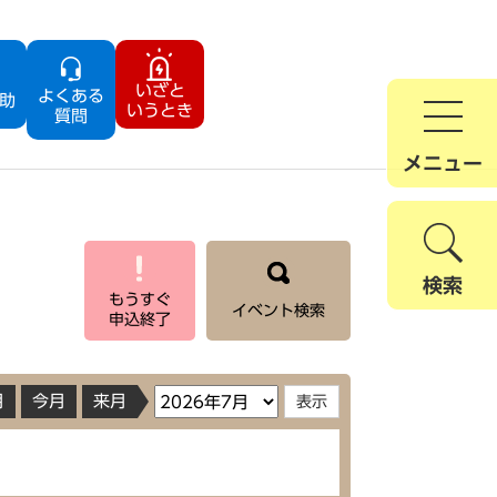
いざと
よくある
助
いうとき
質問
メニュー
検索
もうすぐ
イベント検索
申込終了
月
今月
来月