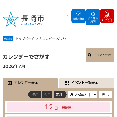
ペ
メ
ー
ニ
ジ
ュ
いざと
よくある
の
ー
閲覧補助
いうとき
質問
先
を
頭
飛
で
ば
トップページ
>
カレンダーでさがす
現在地
す
し
。
て
本
本
イベント検索
文
カレンダーでさがす
文
へ
2026年7月
カレンダー表示
イベント一覧表示
先月
今月
来月
12
日曜日
日