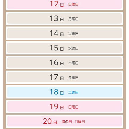
12
日曜日
日
13
月曜日
日
14
火曜日
日
15
水曜日
日
16
木曜日
日
17
金曜日
日
18
土曜日
日
19
日曜日
日
20
海の日
月曜日
日