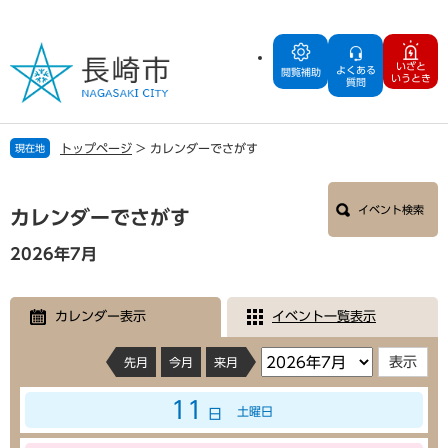
ペ
メ
ー
ニ
ジ
ュ
いざと
よくある
の
ー
閲覧補助
いうとき
質問
先
を
頭
飛
で
ば
トップページ
>
カレンダーでさがす
現在地
す
し
。
て
本
本
イベント検索
文
カレンダーでさがす
文
へ
2026年7月
カレンダー表示
イベント一覧表示
先月
今月
来月
11
土曜日
日