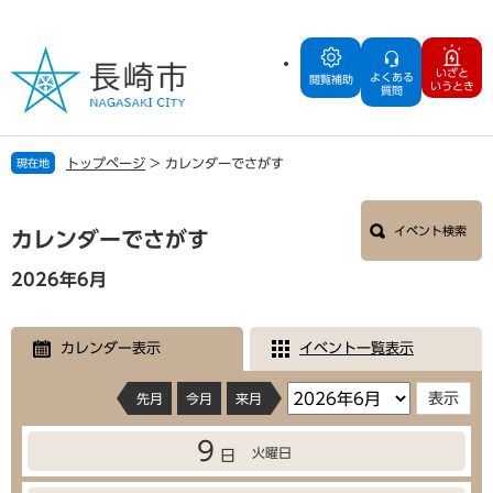
ペ
メ
ー
ニ
ジ
ュ
いざと
よくある
の
ー
閲覧補助
いうとき
質問
先
を
頭
飛
で
ば
トップページ
>
カレンダーでさがす
現在地
す
し
。
て
本
本
イベント検索
文
カレンダーでさがす
文
へ
2026年6月
カレンダー表示
イベント一覧表示
先月
今月
来月
9
火曜日
日