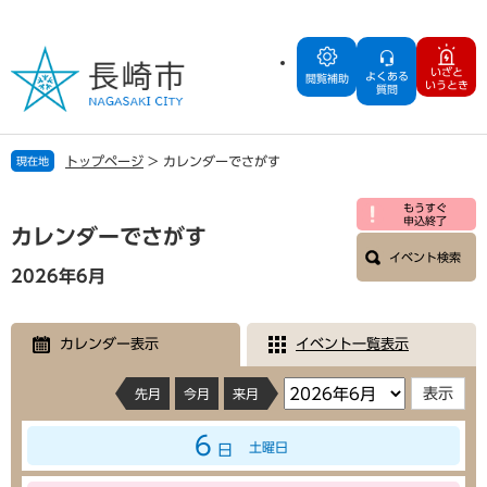
ペ
メ
ー
ニ
ジ
ュ
いざと
よくある
の
ー
閲覧補助
いうとき
質問
先
を
頭
飛
で
ば
トップページ
>
カレンダーでさがす
現在地
す
し
。
て
本
もうすぐ
本
申込終了
文
カレンダーでさがす
文
イベント検索
へ
2026年6月
カレンダー表示
イベント一覧表示
先月
今月
来月
6
土曜日
日