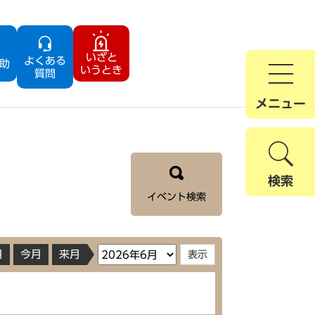
いざと
よくある
助
いうとき
質問
メニュー
検索
イベント検索
月
今月
来月