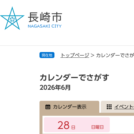
ペ
メ
ー
ニ
ジ
ュ
の
ー
先
を
頭
飛
で
ば
す
し
トップページ
>
カレンダーでさ
現在地
。
て
本
本
文
文
カレンダーでさがす
へ
2026年6月
カレンダー表示
イベント
28
日曜日
日