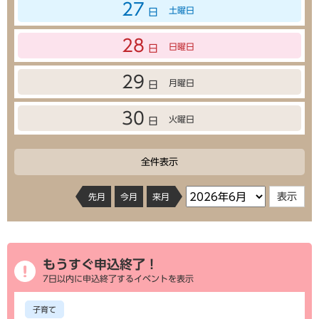
27
土曜日
日
28
日曜日
日
29
月曜日
日
30
火曜日
日
全件表示
先月
今月
来月
もうすぐ申込終了！
7日以内に申込終了するイベントを表示
子育て