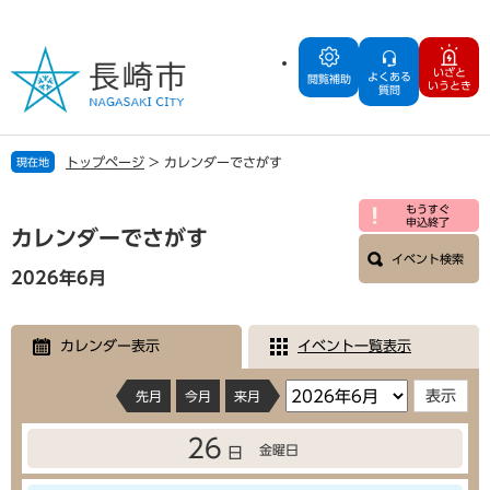
ペ
メ
ー
ニ
ジ
ュ
いざと
よくある
の
ー
閲覧補助
いうとき
質問
先
を
頭
飛
で
ば
トップページ
>
カレンダーでさがす
現在地
す
し
。
て
本
もうすぐ
本
申込終了
文
カレンダーでさがす
文
イベント検索
へ
2026年6月
カレンダー表示
イベント一覧表示
先月
今月
来月
26
金曜日
日