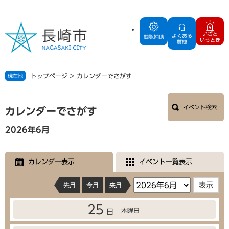
ペ
メ
ー
ニ
ジ
ュ
いざと
よくある
の
ー
閲覧補助
いうとき
質問
先
を
頭
飛
で
ば
トップページ
>
カレンダーでさがす
現在地
す
し
。
て
本
本
イベント検索
文
カレンダーでさがす
文
へ
2026年6月
カレンダー表示
イベント一覧表示
先月
今月
来月
25
木曜日
日